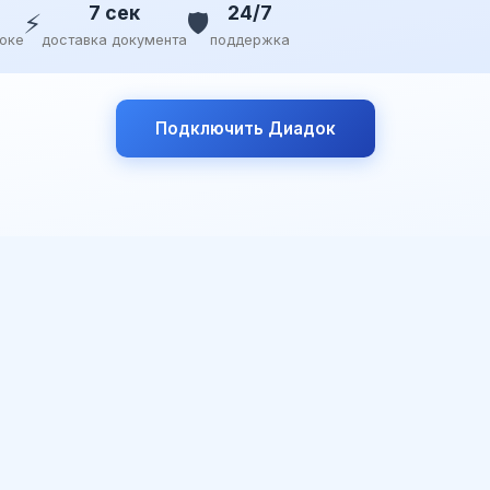
7 сек
24/7
⚡
🛡️
доке
доставка документа
поддержка
Подключить Диадок