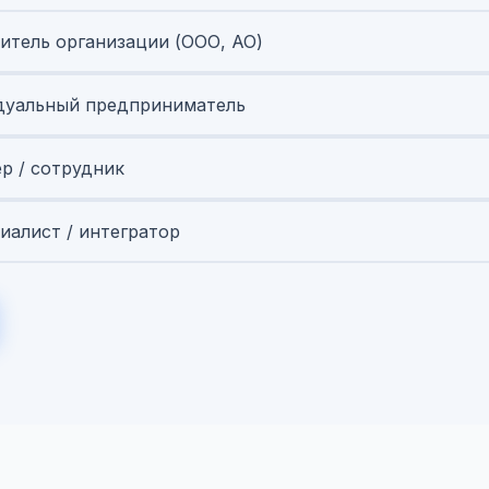
итель организации (ООО, АО)
уальный предприниматель
ер / сотрудник
иалист / интегратор