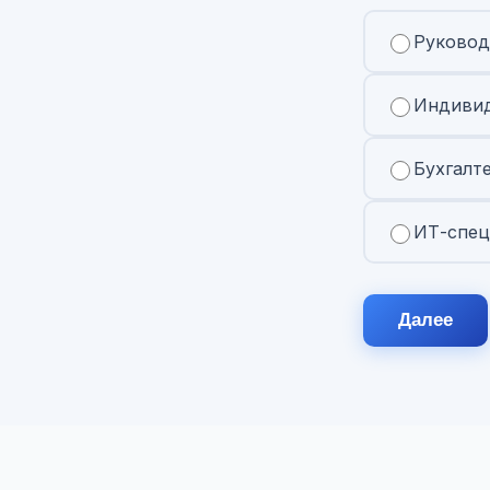
Руковод
Индивид
Бухгалт
ИТ-спец
Далее