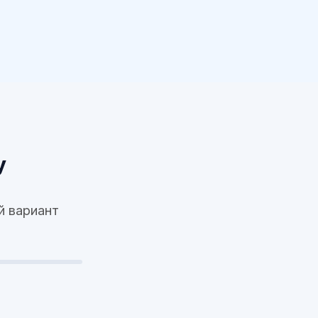
у
й вариант