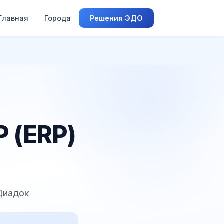
Главная
Города
Решения ЭДО
 (ERP)
Диадок