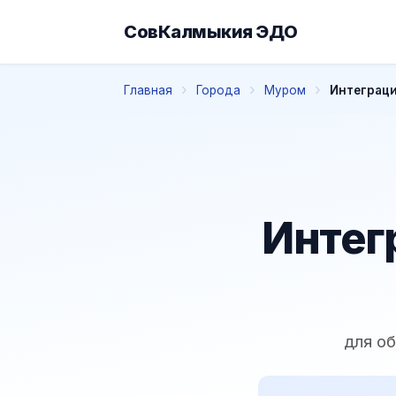
СовКалмыкия ЭДО
Главная
Города
Муром
Интеграци
Интег
для о