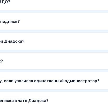
 ЭДО?
 подпись?
ри Диадока?
х?
ку, если уволился единственный администратор?
еписка в чате Диадока?