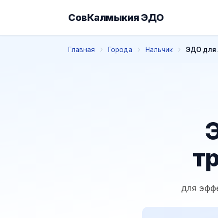
СовКалмыкия ЭДО
Главная
Города
Нальчик
ЭДО для 
Э
т
для эфф