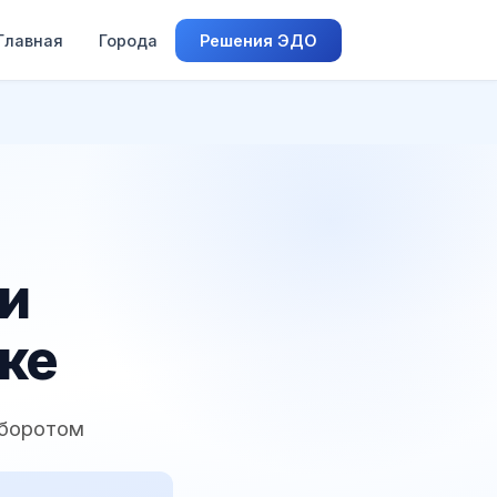
Главная
Города
Решения ЭДО
 и
ке
оборотом