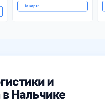
На карте
гистики и
 в Нальчике