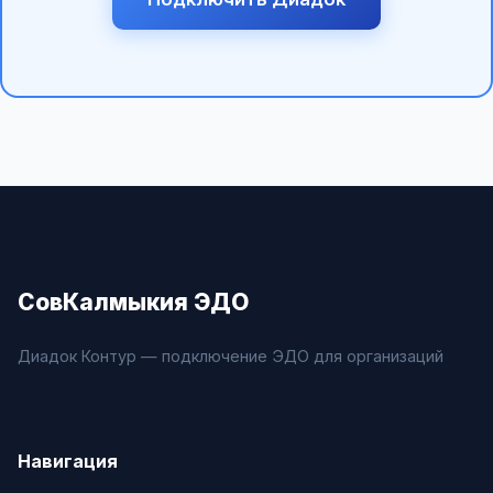
СовКалмыкия ЭДО
Диадок Контур — подключение ЭДО для организаций
Навигация