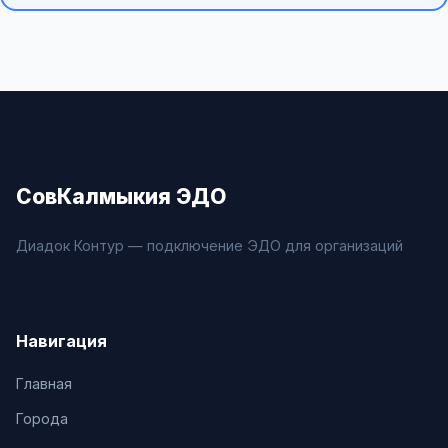
СовКалмыкия ЭДО
Диадок Контур — подключение ЭДО для организаций
Навигация
Главная
Города