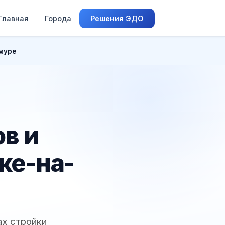
Главная
Города
Решения ЭДО
муре
в и
ке-на-
ах стройки