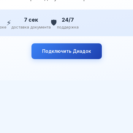
7 сек
24/7
⚡
🛡️
доке
доставка документа
поддержка
Подключить Диадок