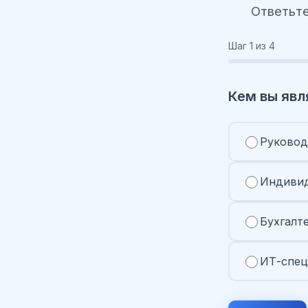
Ответьте
Шаг
1
из 4
Кем вы явл
Руковод
Индивид
Бухгалт
ИТ-спец