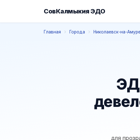
СовКалмыкия ЭДО
Главная
Города
Николаевск-на-Амур
ЭД
девел
для прозр