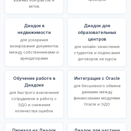
актов
Диадок в
Диадок для
недвижимости
образовательных
центров
для ускорения
визирования документов
для онлайн-зачисления
между собственниками и
студентов и подписания
арендаторами
договоров на курсы
Обучение работе в
Интеграция с Oracle
Диадоке
для бесшовного обмена
данными между
для быстрого вовлечения
финансовыми модулями
сотрудников в работу с
Oracle и ЭДО
ЭДО и снижения
количества ошибок
Переход на Диадок
Диадок для частных