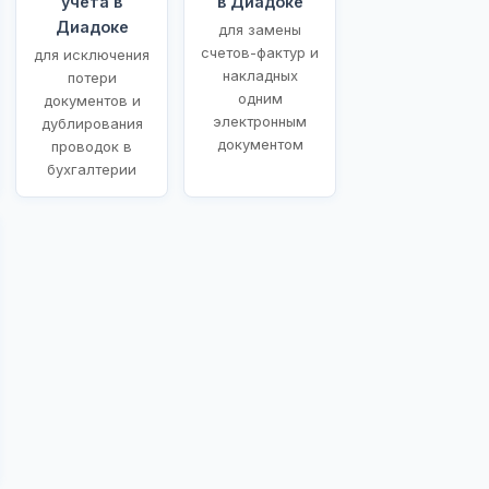
учета в
в Диадоке
Диадоке
для замены
счетов-фактур и
для исключения
накладных
потери
одним
документов и
электронным
дублирования
документом
проводок в
бухгалтерии