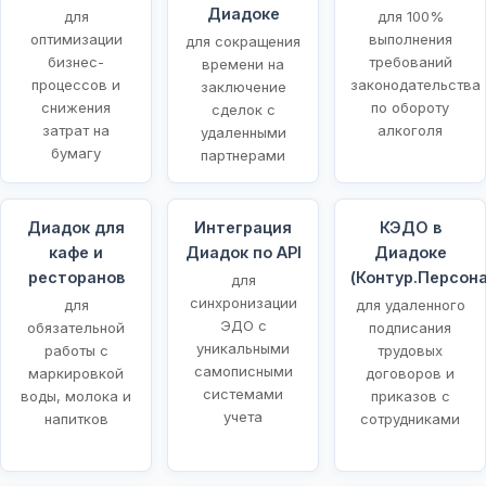
Диадоке
для
для 100%
оптимизации
выполнения
для сокращения
бизнес-
требований
времени на
процессов и
законодательства
заключение
снижения
по обороту
сделок с
затрат на
алкоголя
удаленными
бумагу
партнерами
Диадок для
Интеграция
КЭДО в
кафе и
Диадок по API
Диадоке
ресторанов
(Контур.Персона
для
синхронизации
для
для удаленного
ЭДО с
обязательной
подписания
уникальными
работы с
трудовых
самописными
маркировкой
договоров и
системами
воды, молока и
приказов с
учета
напитков
сотрудниками