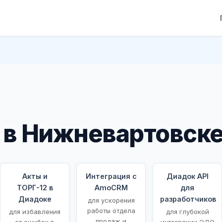
 в Нижневартовск
Акты и
Интеграция с
Диадок API
ТОРГ-12 в
AmoCRM
для
Диадоке
разработчиков
для ускорения
работы отдела
для избавления
для глубокой
продаж и
от ошибок в
интеграции ЭДО