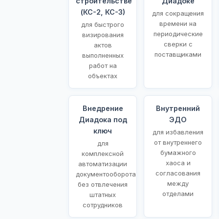
строительстве
Диадоке
(КС-2, КС-3)
для сокращения
времени на
для быстрого
периодические
визирования
сверки с
актов
поставщиками
выполненных
работ на
объектах
Внедрение
Внутренний
Диадока под
ЭДО
ключ
для избавления
от внутреннего
для
бумажного
комплексной
хаоса и
автоматизации
согласования
документооборота
между
без отвлечения
отделами
штатных
сотрудников