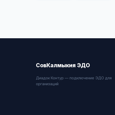
СовКалмыкия ЭДО
Диадок Контур — подключение ЭДО для
организаций