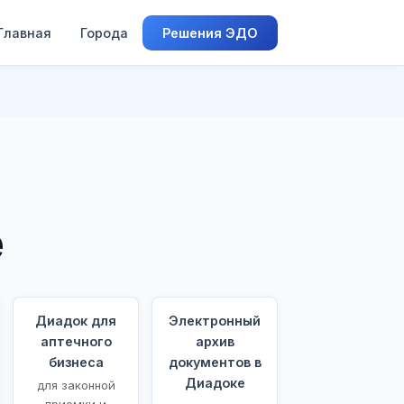
Главная
Города
Решения ЭДО
е
Диадок для
Электронный
аптечного
архив
бизнеса
документов в
Диадоке
для законной
приемки и