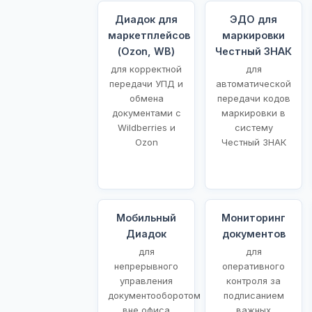
Диадок для
ЭДО для
маркетплейсов
маркировки
(Ozon, WB)
Честный ЗНАК
для корректной
для
передачи УПД и
автоматической
обмена
передачи кодов
документами с
маркировки в
Wildberries и
систему
Ozon
Честный ЗНАК
Мобильный
Мониторинг
Диадок
документов
для
для
непрерывного
оперативного
управления
контроля за
документооборотом
подписанием
вне офиса
важных