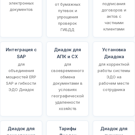
электронных
подписания
от бумажных
документов
договоров и
путевок и
актов с
упрощения
частными
проверок
клиентами
ГИБДД
Интеграция с
Диадок для
Установка
SAP
АПК и СХ
Диадока
для
для
для корректной
объединения
своевременного
работы системы
мощностей ERP
обмена
ЭДО на
SAP и гибкости
документами в
рабочем месте
ЭДО Диадок
условиях
сотрудника
географической
удаленности
хозяйств
Диадок для
Тарифы
Диадок для