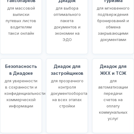
таксопарков
Диадок
туризма
для массовой
для выбора
для мгновенного
выписки
оптимального
подтверждения
путевых листов
пакета
бронирований и
водителям
документов и
обмена
такси онлайн
экономии на
закрывающими
ЭДО
документами
Безопасность
Диадок для
Диадок для
в Диадоке
застройщиков
ЖКХ и ТСЖ
для уверенности
для прозрачного
для
в сохранности и
контроля
автоматизации
конфиденциальности
документооборота
передачи
коммерческой
на всех этапах
счетов на
информации
стройки
оплату
коммунальных
услуг