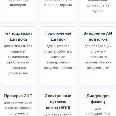
проверки
и арендаторами
договоров на
курсы
Техподдержка
Подключение
Внедрение API
Диадока
Диадок
под ключ
для мгновенного
для быстрого
для реализации
решения
старта работы в
сложных
технических
системе
кастомных
проблем при
электронного
цепочек обмена
отправке
документооборота
документами
документов
Проверка ЭЦП
Электронные
Диадок для
путевые
физлиц
для уверенности
листы (ЭПЛ)
в легитимности
для
полученных
безбумажного
для избавления