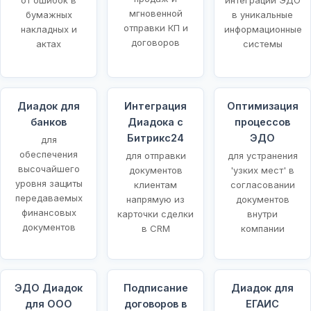
мгновенной
бумажных
в уникальные
отправки КП и
накладных и
информационные
договоров
актах
системы
Диадок для
Интеграция
Оптимизация
банков
Диадока с
процессов
Битрикс24
ЭДО
для
обеспечения
для отправки
для устранения
высочайшего
документов
'узких мест' в
уровня защиты
клиентам
согласовании
передаваемых
напрямую из
документов
финансовых
карточки сделки
внутри
документов
в CRM
компании
ЭДО Диадок
Подписание
Диадок для
для ООО
договоров в
ЕГАИС