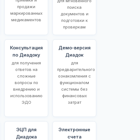
для мгновенного
продажи
поиска
маркированных
документов и
медикаментов
подготовки к
проверкам
Консультация
Демо-версия
по Диадоку
Диадок
для получения
для
ответов на
предварительного
сложные
ознакомления с
вопросы по
функционалом
внедрению и
системы без
использованию
финансовых
ЭДО
затрат
ЭЦП для
Электронные
Диадока
счета