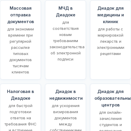
Массовая
МЧД в
Диадок для
отправка
Диадоке
медицины и
документов
клиник
для
соответствия
для экономии
для работы с
новым
времени при
маркировкой
требованиям
регулярной
лекарств и
законодательства
рассылке
электронными
об электронной
типовых
рецептами
подписи
документов
тысячам
клиентов
Налоговая в
Диадок в
Диадок для
Диадоке
недвижимости
образовательны
центров
для быстрой
для ускорения
подготовки
визирования
для онлайн-
ответов на
документов
зачисления
требования ФНС
между
студентов и
и встречные
собственниками
подписания