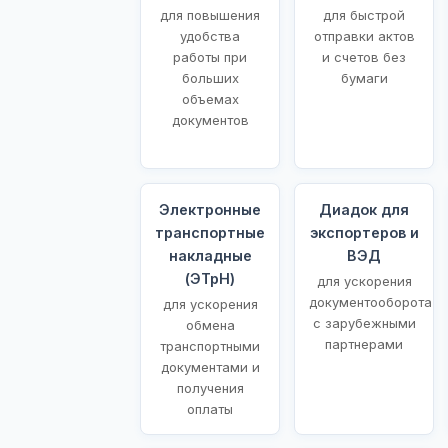
для повышения
для быстрой
удобства
отправки актов
работы при
и счетов без
больших
бумаги
объемах
документов
Электронные
Диадок для
транспортные
экспортеров и
накладные
ВЭД
(ЭТрН)
для ускорения
документооборота
для ускорения
с зарубежными
обмена
партнерами
транспортными
документами и
получения
оплаты