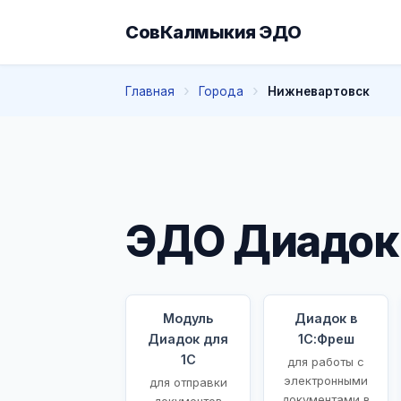
СовКалмыкия ЭДО
Главная
Города
Нижневартовск
ЭДО Диадок
Модуль
Диадок в
Диадок для
1С:Фреш
1С
для работы с
электронными
для отправки
документами в
документов