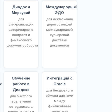
Диадок и
Международный
Меркурий
ЭДО
для
для исключения
синхронизации
дорогостоящей
ветеринарного
международной
контроля и
курьерской
финансового
доставки
документооборота
документов
Обучение
Интеграция с
х
работе в
Oracle
Диадоке
для бесшовного
обмена данными
для быстрого
между
вовлечения
финансовыми
сотрудников в
модулями
работу с ЭДО и