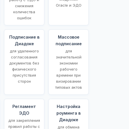
Oracle и ЭДО
снижения
количества
ошибок
Подписание в
Массовое
Диадоке
подписание
для удаленного
для
согласования
значительной
документов без
экономии
физического
рабочего
присутствия
времени при
сторон
визировании
типовых актов
Регламент
Настройка
ЭДО
роуминга в
Диадоке
для закрепления
правил работы с
для обмена