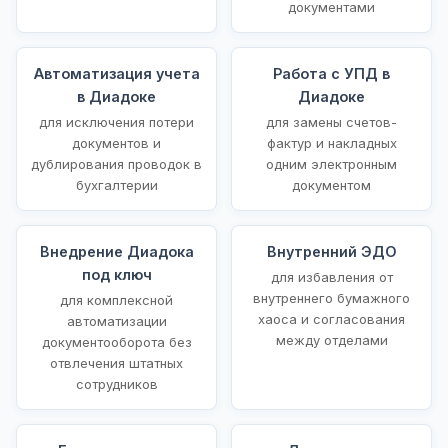
документами
Автоматизация учета
Работа с УПД в
в Диадоке
Диадоке
для исключения потери
для замены счетов-
документов и
фактур и накладных
дублирования проводок в
одним электронным
бухгалтерии
документом
Внедрение Диадока
Внутренний ЭДО
под ключ
для избавления от
внутреннего бумажного
для комплексной
хаоса и согласования
автоматизации
между отделами
документооборота без
отвлечения штатных
сотрудников