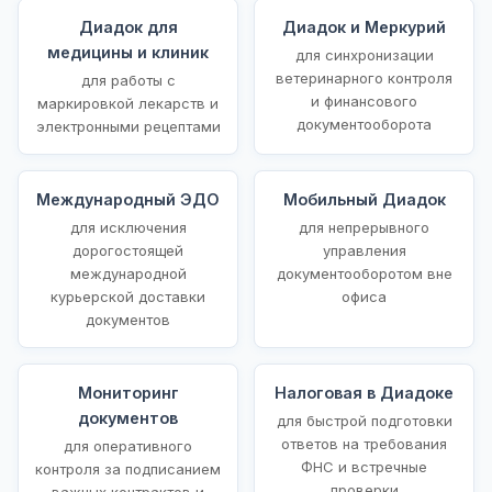
Диадок для
Диадок и Меркурий
медицины и клиник
для синхронизации
ветеринарного контроля
для работы с
и финансового
маркировкой лекарств и
документооборота
электронными рецептами
Международный ЭДО
Мобильный Диадок
для исключения
для непрерывного
дорогостоящей
управления
международной
документооборотом вне
курьерской доставки
офиса
документов
Мониторинг
Налоговая в Диадоке
документов
для быстрой подготовки
ответов на требования
для оперативного
ФНС и встречные
контроля за подписанием
проверки
важных контрактов и