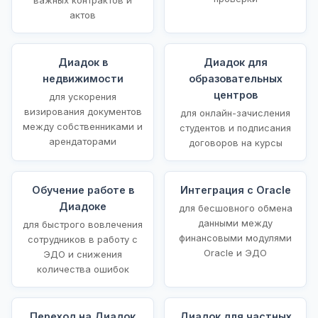
актов
Диадок в
Диадок для
недвижимости
образовательных
центров
для ускорения
визирования документов
для онлайн-зачисления
между собственниками и
студентов и подписания
арендаторами
договоров на курсы
Обучение работе в
Интеграция с Oracle
Диадоке
для бесшовного обмена
данными между
для быстрого вовлечения
финансовыми модулями
сотрудников в работу с
Oracle и ЭДО
ЭДО и снижения
количества ошибок
Переход на Диадок
Диадок для частных