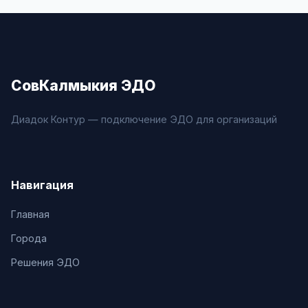
СовКалмыкия ЭДО
Диадок Контур — подключение ЭДО для организаций
Навигация
Главная
Города
Решения ЭДО