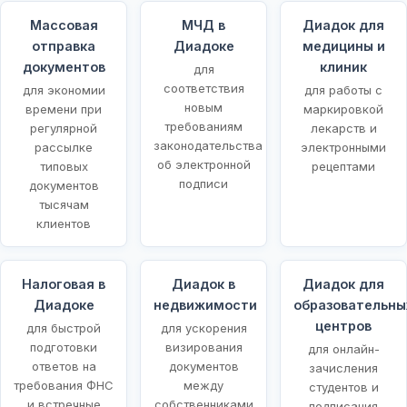
Массовая
МЧД в
Диадок для
отправка
Диадоке
медицины и
документов
клиник
для
соответствия
для экономии
для работы с
новым
времени при
маркировкой
требованиям
регулярной
лекарств и
законодательства
рассылке
электронными
об электронной
типовых
рецептами
подписи
документов
тысячам
клиентов
Налоговая в
Диадок в
Диадок для
Диадоке
недвижимости
образовательны
центров
для быстрой
для ускорения
подготовки
визирования
для онлайн-
ответов на
документов
зачисления
требования ФНС
между
студентов и
и встречные
собственниками
подписания