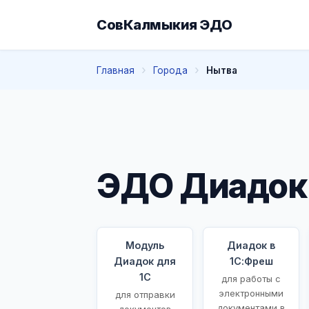
СовКалмыкия ЭДО
Главная
Города
Нытва
ЭДО Диадок
Модуль
Диадок в
Диадок для
1С:Фреш
1С
для работы с
электронными
для отправки
документами в
документов