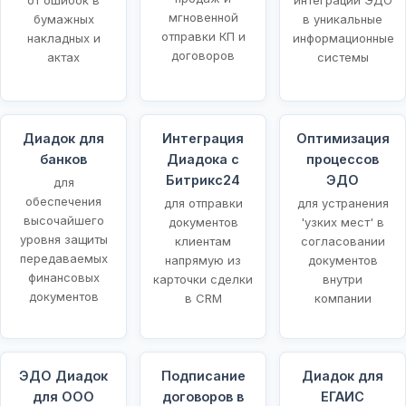
мгновенной
бумажных
в уникальные
отправки КП и
накладных и
информационные
договоров
актах
системы
Диадок для
Интеграция
Оптимизация
банков
Диадока с
процессов
Битрикс24
ЭДО
для
обеспечения
для отправки
для устранения
высочайшего
документов
'узких мест' в
уровня защиты
клиентам
согласовании
передаваемых
напрямую из
документов
финансовых
карточки сделки
внутри
документов
в CRM
компании
ЭДО Диадок
Подписание
Диадок для
для ООО
договоров в
ЕГАИС