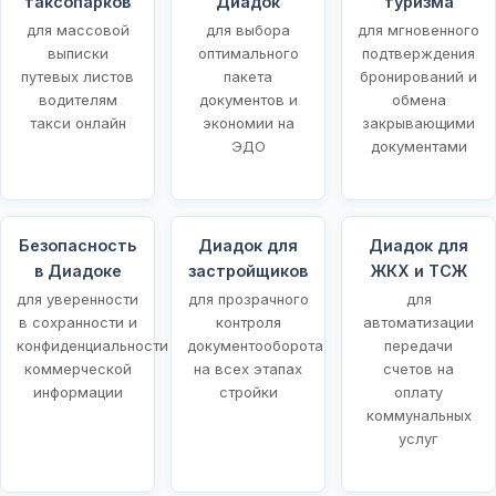
таксопарков
Диадок
туризма
для массовой
для выбора
для мгновенного
выписки
оптимального
подтверждения
путевых листов
пакета
бронирований и
водителям
документов и
обмена
такси онлайн
экономии на
закрывающими
ЭДО
документами
Безопасность
Диадок для
Диадок для
в Диадоке
застройщиков
ЖКХ и ТСЖ
для уверенности
для прозрачного
для
в сохранности и
контроля
автоматизации
конфиденциальности
документооборота
передачи
коммерческой
на всех этапах
счетов на
информации
стройки
оплату
коммунальных
услуг