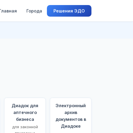
Главная
Города
Решения ЭДО
Диадок для
Электронный
аптечного
архив
бизнеса
документов в
Диадоке
для законной
приемки и