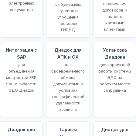
электронных
подписания
от бумажных
документов
договоров и
путевок и
актов с
упрощения
частными
проверок
клиентами
ГИБДД
Интеграция с
Диадок для
Установка
SAP
АПК и СХ
Диадока
для
для
для корректной
объединения
своевременного
работы системы
мощностей ERP
обмена
ЭДО на
SAP и гибкости
документами в
рабочем месте
ЭДО Диадок
условиях
сотрудника
географической
удаленности
хозяйств
Диадок для
Тарифы
Диадок для