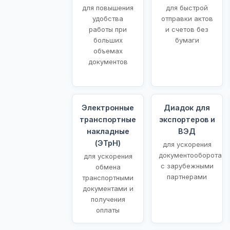
для повышения
для быстрой
удобства
отправки актов
работы при
и счетов без
больших
бумаги
объемах
документов
Электронные
Диадок для
транспортные
экспортеров и
накладные
ВЭД
(ЭТрН)
для ускорения
документооборота
для ускорения
с зарубежными
обмена
партнерами
транспортными
документами и
получения
оплаты