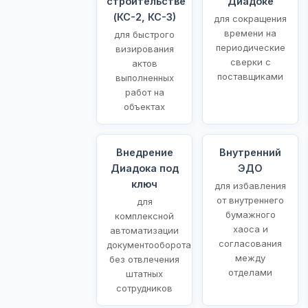
строительстве
Диадоке
(КС-2, КС-3)
для сокращения
времени на
для быстрого
периодические
визирования
сверки с
актов
поставщиками
выполненных
работ на
объектах
Внедрение
Внутренний
Диадока под
ЭДО
ключ
для избавления
от внутреннего
для
бумажного
комплексной
хаоса и
автоматизации
согласования
документооборота
между
без отвлечения
отделами
штатных
сотрудников