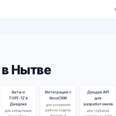
 в Нытве
Акты и
Интеграция с
Диадок API
ТОРГ-12 в
AmoCRM
для
Диадоке
разработчиков
для ускорения
работы отдела
для избавления
для глубокой
продаж и
от ошибок в
интеграции ЭДО