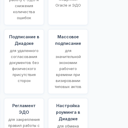
Oracle и ЭДО
снижения
количества
ошибок
Подписание в
Массовое
Диадоке
подписание
для удаленного
для
согласования
значительной
документов без
экономии
физического
рабочего
присутствия
времени при
сторон
визировании
типовых актов
Регламент
Настройка
ЭДО
роуминга в
Диадоке
для закрепления
правил работы с
для обмена