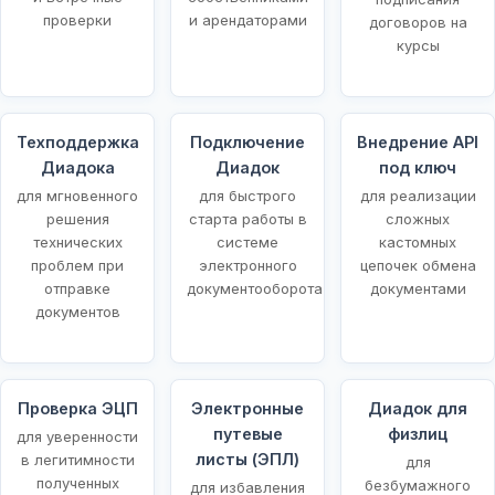
проверки
и арендаторами
договоров на
курсы
Техподдержка
Подключение
Внедрение API
Диадока
Диадок
под ключ
для мгновенного
для быстрого
для реализации
решения
старта работы в
сложных
технических
системе
кастомных
проблем при
электронного
цепочек обмена
отправке
документооборота
документами
документов
Проверка ЭЦП
Электронные
Диадок для
путевые
физлиц
для уверенности
листы (ЭПЛ)
в легитимности
для
полученных
безбумажного
для избавления