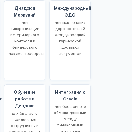
Диадок и
Международный
Меркурий
ЭДО
для
для исключения
синхронизации
дорогостоящей
ветеринарного
международной
контроля и
курьерской
финансового
доставки
документооборота
документов
Обучение
Интеграция с
х
работе в
Oracle
Диадоке
для бесшовного
обмена данными
для быстрого
между
вовлечения
финансовыми
сотрудников в
модулями
работу с ЭДО и