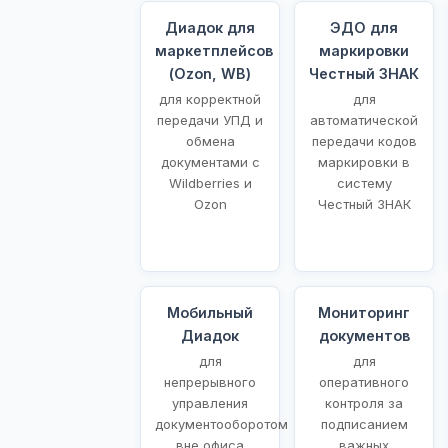
Диадок для
ЭДО для
маркетплейсов
маркировки
(Ozon, WB)
Честный ЗНАК
для корректной
для
передачи УПД и
автоматической
обмена
передачи кодов
документами с
маркировки в
Wildberries и
систему
Ozon
Честный ЗНАК
Мобильный
Мониторинг
Диадок
документов
для
для
непрерывного
оперативного
управления
контроля за
документооборотом
подписанием
вне офиса
важных