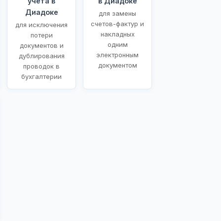
учета в
в Диадоке
Диадоке
для замены
счетов-фактур и
для исключения
накладных
потери
одним
документов и
электронным
дублирования
документом
проводок в
бухгалтерии