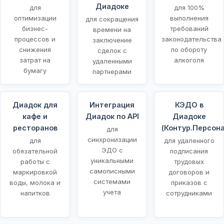
Диадоке
для
для 100%
оптимизации
выполнения
для сокращения
бизнес-
требований
времени на
процессов и
законодательства
заключение
снижения
по обороту
сделок с
затрат на
алкоголя
удаленными
бумагу
партнерами
Диадок для
Интеграция
КЭДО в
кафе и
Диадок по API
Диадоке
ресторанов
(Контур.Персона
для
синхронизации
для
для удаленного
ЭДО с
обязательной
подписания
уникальными
работы с
трудовых
самописными
маркировкой
договоров и
системами
воды, молока и
приказов с
учета
напитков
сотрудниками