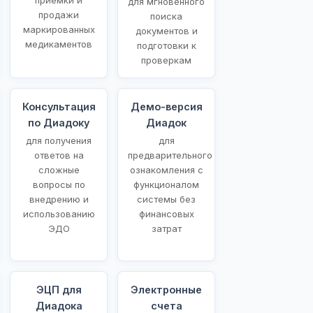
для мгновенного
продажи
поиска
маркированных
документов и
медикаментов
подготовки к
проверкам
Консультация
Демо-версия
по Диадоку
Диадок
для получения
для
ответов на
предварительного
сложные
ознакомления с
вопросы по
функционалом
внедрению и
системы без
использованию
финансовых
ЭДО
затрат
ЭЦП для
Электронные
Диадока
счета