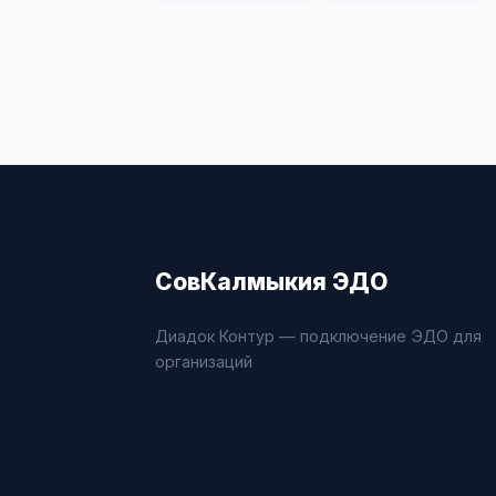
СовКалмыкия ЭДО
Диадок Контур — подключение ЭДО для
организаций