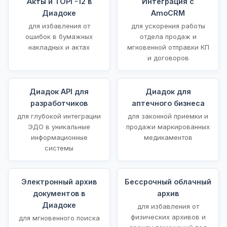
Акты и ТОРГ-12 в
Интеграция с
Диадоке
AmoCRM
для избавления от
для ускорения работы
ошибок в бумажных
отдела продаж и
накладных и актах
мгновенной отправки КП
и договоров
Диадок API для
Диадок для
разработчиков
аптечного бизнеса
для глубокой интеграции
для законной приемки и
ЭДО в уникальные
продажи маркированных
информационные
медикаментов
системы
Электронный архив
Бессрочный облачный
документов в
архив
Диадоке
для избавления от
физических архивов и
для мгновенного поиска