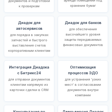
аренды помещений под
документов и подготовки
хранение бумаг
к проверкам
Диадок для
Диадок для банков
автосервисов
для обеспечения
высочайшего уровня
для порядка в закупках
защиты передаваемых
запчастей и быстрого
финансовых документов
выставления счетов
корпоративным клиентам
Интеграция Диадока
Оптимизация
с Битрикс24
процессов ЭДО
для отправки документов
для устранения 'узких
клиентам напрямую из
мест' в согласовании
карточки сделки в CRM
документов внутри
компании
Консультация по
Демо-версия Диадок