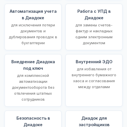
Автоматизация учета
Работа с УПД в
в Диадоке
Диадоке
для исключения потери
для замены счетов-
документов и
фактур и накладных
дублирования проводок в
одним электронным
бухгалтерии
документом
Внедрение Диадока
Внутренний ЭДО
под ключ
для избавления от
внутреннего бумажного
для комплексной
хаоса и согласования
автоматизации
между отделами
документооборота без
отвлечения штатных
сотрудников
Безопасность в
Диадок для
Диадоке
застройщиков