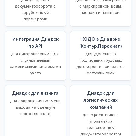
документооборота с
с маркировкой воды,
зарубежными
молока и напитков
партнерами
Интеграция Диадок
КЭДО в Диадоке
по API
(Контур.Персонал)
для синхронизации ЭДО
для удаленного
с уникальными
подписания трудовых
самописными системами
договоров и приказов с
учета
сотрудниками
Диадок для лизинга
Диадок для
логистических
для сокращения времени
компаний
выхода на сделку и
контроля оплат
для эффективного
управления
транспортным
документооборотом