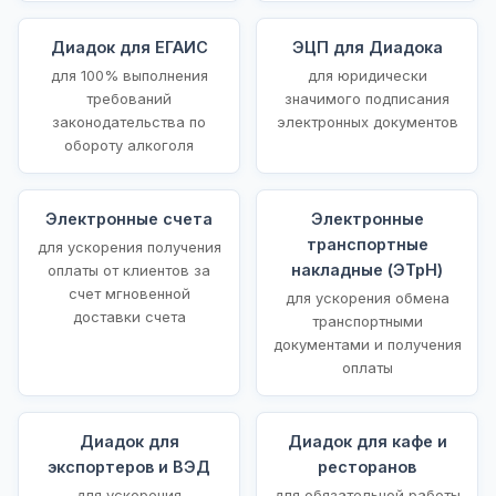
Диадок для ЕГАИС
ЭЦП для Диадока
для 100% выполнения
для юридически
требований
значимого подписания
законодательства по
электронных документов
обороту алкоголя
Электронные счета
Электронные
транспортные
для ускорения получения
накладные (ЭТрН)
оплаты от клиентов за
счет мгновенной
для ускорения обмена
доставки счета
транспортными
документами и получения
оплаты
Диадок для
Диадок для кафе и
экспортеров и ВЭД
ресторанов
для ускорения
для обязательной работы