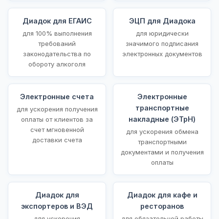
Диадок для ЕГАИС
ЭЦП для Диадока
для 100% выполнения
для юридически
требований
значимого подписания
законодательства по
электронных документов
обороту алкоголя
Электронные счета
Электронные
транспортные
для ускорения получения
накладные (ЭТрН)
оплаты от клиентов за
счет мгновенной
для ускорения обмена
доставки счета
транспортными
документами и получения
оплаты
Диадок для
Диадок для кафе и
экспортеров и ВЭД
ресторанов
для ускорения
для обязательной работы