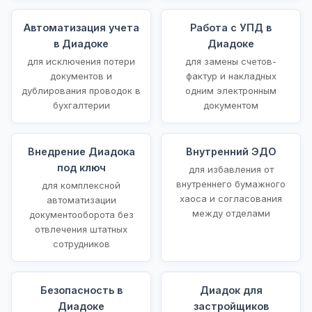
Автоматизация учета
Работа с УПД в
в Диадоке
Диадоке
для исключения потери
для замены счетов-
документов и
фактур и накладных
дублирования проводок в
одним электронным
бухгалтерии
документом
Внедрение Диадока
Внутренний ЭДО
под ключ
для избавления от
внутреннего бумажного
для комплексной
хаоса и согласования
автоматизации
между отделами
документооборота без
отвлечения штатных
сотрудников
Безопасность в
Диадок для
Диадоке
застройщиков