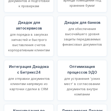
аренды помещений под
документов и подготовки
хранение бумаг
к проверкам
Диадок для
Диадок для банков
автосервисов
для обеспечения
высочайшего уровня
для порядка в закупках
защиты передаваемых
запчастей и быстрого
финансовых документов
выставления счетов
корпоративным клиентам
Интеграция Диадока
Оптимизация
с Битрикс24
процессов ЭДО
для отправки документов
для устранения 'узких
клиентам напрямую из
мест' в согласовании
карточки сделки в CRM
документов внутри
компании
Консультация по
Демо-версия Диадок