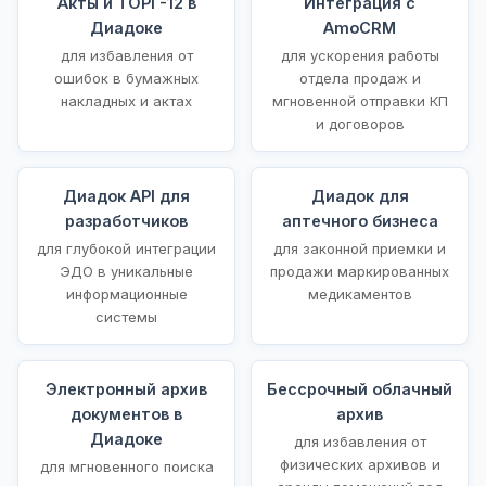
Акты и ТОРГ-12 в
Интеграция с
Диадоке
AmoCRM
для избавления от
для ускорения работы
ошибок в бумажных
отдела продаж и
накладных и актах
мгновенной отправки КП
и договоров
Диадок API для
Диадок для
разработчиков
аптечного бизнеса
для глубокой интеграции
для законной приемки и
ЭДО в уникальные
продажи маркированных
информационные
медикаментов
системы
Электронный архив
Бессрочный облачный
документов в
архив
Диадоке
для избавления от
физических архивов и
для мгновенного поиска