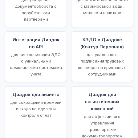
документооборота с
с маркировкой воды,
зарубежными
молока и напитков
партнерами
Интеграция Диадок
КЭДО в Диадоке
по API
(Контур.Персонал)
для синхронизации ЭДО
для удаленного
с уникальными
подписания трудовых
самописными системами
договоров и приказов с
учета
сотрудниками
Диадок для лизинга
Диадок для
логистических
для сокращения времени
компаний
выхода на сделку и
контроля оплат
для эффективного
управления
транспортным
документооборотом