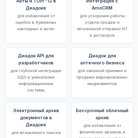
Акты и ТОРГ-12 в
Интеграция с
Диадоке
AmoCRM
для избавления от
для ускорения работы
ошибок в бумажных
отдела продаж и
накладных и актах
мгновенной отправки КП
и договоров
Диадок API для
Диадок для
разработчиков
аптечного бизнеса
для глубокой интеграции
для законной приемки и
ЭДО в уникальные
продажи маркированных
информационные
медикаментов
системы
Электронный архив
Бессрочный облачный
документов в
архив
Диадоке
для избавления от
физических архивов и
для мгновенного поиска