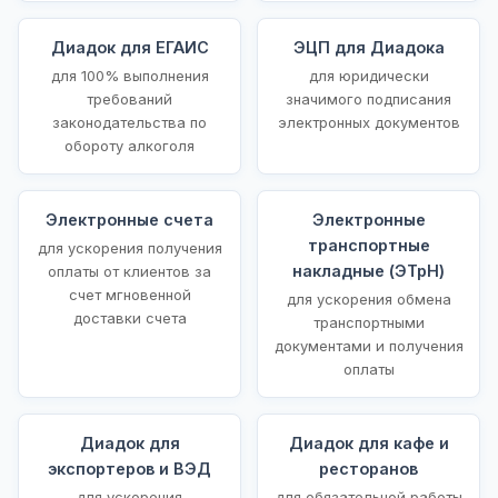
Диадок для ЕГАИС
ЭЦП для Диадока
для 100% выполнения
для юридически
требований
значимого подписания
законодательства по
электронных документов
обороту алкоголя
Электронные счета
Электронные
транспортные
для ускорения получения
накладные (ЭТрН)
оплаты от клиентов за
счет мгновенной
для ускорения обмена
доставки счета
транспортными
документами и получения
оплаты
Диадок для
Диадок для кафе и
экспортеров и ВЭД
ресторанов
для ускорения
для обязательной работы