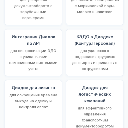
документооборота с
с маркировкой воды,
зарубежными
молока и напитков
партнерами
Интеграция Диадок
КЭДО в Диадоке
по API
(Контур.Персонал)
для синхронизации ЭДО
для удаленного
с уникальными
подписания трудовых
самописными системами
договоров и приказов с
учета
сотрудниками
Диадок для лизинга
Диадок для
логистических
для сокращения времени
компаний
выхода на сделку и
контроля оплат
для эффективного
управления
транспортным
документооборотом