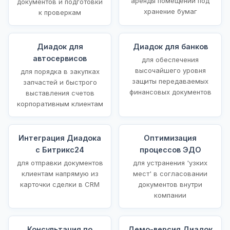
аренды помещений под
документов и подготовки
хранение бумаг
к проверкам
Диадок для
Диадок для банков
автосервисов
для обеспечения
высочайшего уровня
для порядка в закупках
защиты передаваемых
запчастей и быстрого
финансовых документов
выставления счетов
корпоративным клиентам
Интеграция Диадока
Оптимизация
с Битрикс24
процессов ЭДО
для отправки документов
для устранения 'узких
клиентам напрямую из
мест' в согласовании
карточки сделки в CRM
документов внутри
компании
Консультация по
Демо-версия Диадок