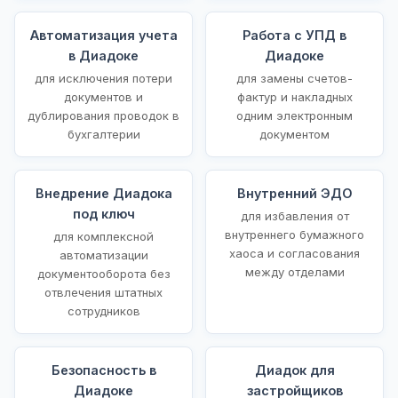
Автоматизация учета
Работа с УПД в
в Диадоке
Диадоке
для исключения потери
для замены счетов-
документов и
фактур и накладных
дублирования проводок в
одним электронным
бухгалтерии
документом
Внедрение Диадока
Внутренний ЭДО
под ключ
для избавления от
внутреннего бумажного
для комплексной
хаоса и согласования
автоматизации
между отделами
документооборота без
отвлечения штатных
сотрудников
Безопасность в
Диадок для
Диадоке
застройщиков