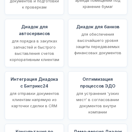
аренды помещений под
документов и подготовки
хранение бумаг
к проверкам
Диадок для
Диадок для банков
автосервисов
для обеспечения
высочайшего уровня
для порядка в закупках
защиты передаваемых
запчастей и быстрого
финансовых документов
выставления счетов
корпоративным клиентам
Интеграция Диадока
Оптимизация
с Битрикс24
процессов ЭДО
для отправки документов
для устранения 'узких
клиентам напрямую из
мест' в согласовании
карточки сделки в CRM
документов внутри
компании
Консультация по
Демо-версия Диадок