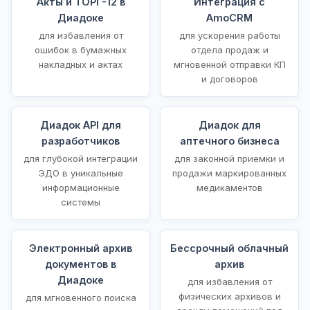
Акты и ТОРГ-12 в
Интеграция с
Диадоке
AmoCRM
для избавления от
для ускорения работы
ошибок в бумажных
отдела продаж и
накладных и актах
мгновенной отправки КП
и договоров
Диадок API для
Диадок для
разработчиков
аптечного бизнеса
для глубокой интеграции
для законной приемки и
ЭДО в уникальные
продажи маркированных
информационные
медикаментов
системы
Электронный архив
Бессрочный облачный
документов в
архив
Диадоке
для избавления от
физических архивов и
для мгновенного поиска