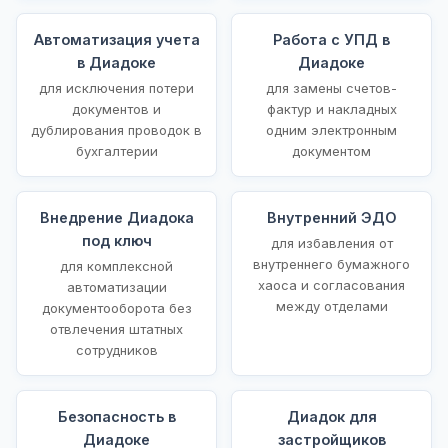
Автоматизация учета
Работа с УПД в
в Диадоке
Диадоке
для исключения потери
для замены счетов-
документов и
фактур и накладных
дублирования проводок в
одним электронным
бухгалтерии
документом
Внедрение Диадока
Внутренний ЭДО
под ключ
для избавления от
внутреннего бумажного
для комплексной
хаоса и согласования
автоматизации
между отделами
документооборота без
отвлечения штатных
сотрудников
Безопасность в
Диадок для
Диадоке
застройщиков