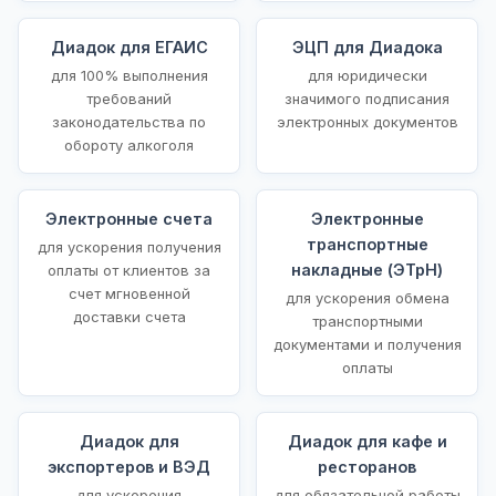
Диадок для ЕГАИС
ЭЦП для Диадока
для 100% выполнения
для юридически
требований
значимого подписания
законодательства по
электронных документов
обороту алкоголя
Электронные счета
Электронные
транспортные
для ускорения получения
накладные (ЭТрН)
оплаты от клиентов за
счет мгновенной
для ускорения обмена
доставки счета
транспортными
документами и получения
оплаты
Диадок для
Диадок для кафе и
экспортеров и ВЭД
ресторанов
для ускорения
для обязательной работы