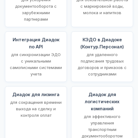
документооборота с
с маркировкой воды,
зарубежными
молока и напитков
партнерами
Интеграция Диадок
КЭДО в Диадоке
по API
(Контур.Персонал)
для синхронизации ЭДО
для удаленного
с уникальными
подписания трудовых
самописными системами
договоров и приказов с
учета
сотрудниками
Диадок для лизинга
Диадок для
логистических
для сокращения времени
компаний
выхода на сделку и
контроля оплат
для эффективного
управления
транспортным
документооборотом