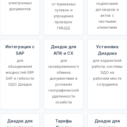
электронных
подписания
от бумажных
документов
договоров и
путевок и
актов с
упрощения
частными
проверок
клиентами
ГИБДД
Интеграция с
Диадок для
Установка
SAP
АПК и СХ
Диадока
для
для
для корректной
объединения
своевременного
работы системы
мощностей ERP
обмена
ЭДО на
SAP и гибкости
документами в
рабочем месте
ЭДО Диадок
условиях
сотрудника
географической
удаленности
хозяйств
Диадок для
Тарифы
Диадок для