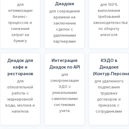
Диадоке
для
для 100%
оптимизации
выполнения
для сокращения
бизнес-
требований
времени на
процессов и
законодательства
заключение
снижения
по обороту
сделок с
затрат на
алкоголя
удаленными
бумагу
партнерами
Диадок для
Интеграция
КЭДО в
кафе и
Диадок по API
Диадоке
ресторанов
(Контур.Персона
для
синхронизации
для
для удаленного
ЭДО с
обязательной
подписания
уникальными
работы с
трудовых
самописными
маркировкой
договоров и
системами
воды, молока и
приказов с
учета
напитков
сотрудниками