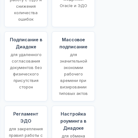
Oracle и ЭДО
снижения
количества
ошибок
Подписание в
Массовое
Диадоке
подписание
для удаленного
для
согласования
значительной
документов без
экономии
физического
рабочего
присутствия
времени при
сторон
визировании
типовых актов
Регламент
Настройка
ЭДО
роуминга в
Диадоке
для закрепления
правил работы с
для обмена