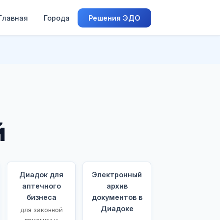
Главная
Города
Решения ЭДО
й
Диадок для
Электронный
аптечного
архив
бизнеса
документов в
Диадоке
для законной
приемки и