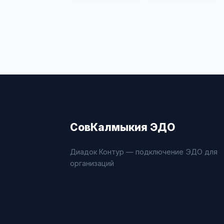
СовКалмыкия ЭДО
Диадок Контур — подключение ЭДО для
организаций