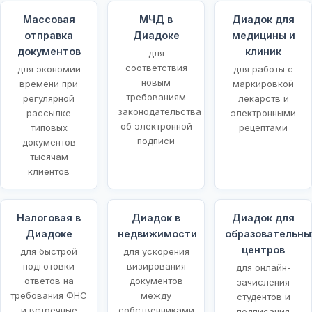
Массовая
МЧД в
Диадок для
отправка
Диадоке
медицины и
документов
клиник
для
соответствия
для экономии
для работы с
новым
времени при
маркировкой
требованиям
регулярной
лекарств и
законодательства
рассылке
электронными
об электронной
типовых
рецептами
подписи
документов
тысячам
клиентов
Налоговая в
Диадок в
Диадок для
Диадоке
недвижимости
образовательны
центров
для быстрой
для ускорения
подготовки
визирования
для онлайн-
ответов на
документов
зачисления
требования ФНС
между
студентов и
и встречные
собственниками
подписания