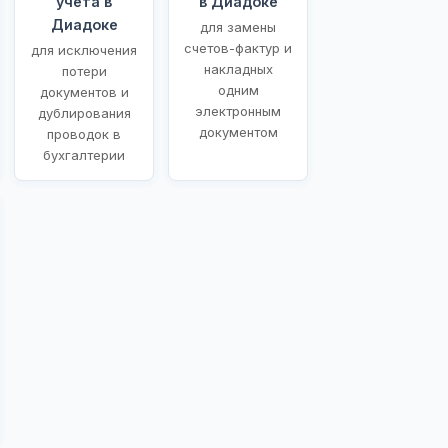
учета в
в Диадоке
Диадоке
для замены
счетов-фактур и
для исключения
накладных
потери
одним
документов и
электронным
дублирования
документом
проводок в
бухгалтерии