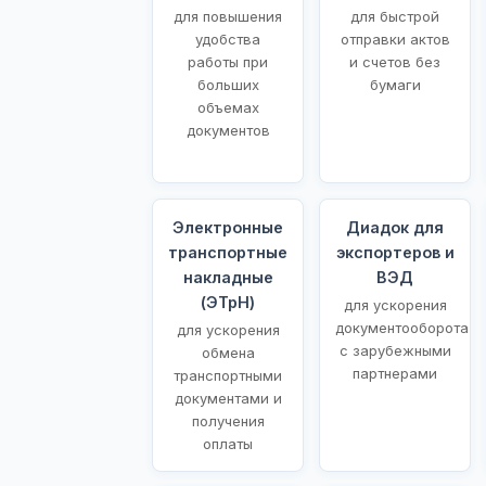
для повышения
для быстрой
удобства
отправки актов
работы при
и счетов без
больших
бумаги
объемах
документов
Электронные
Диадок для
транспортные
экспортеров и
накладные
ВЭД
(ЭТрН)
для ускорения
документооборота
для ускорения
с зарубежными
обмена
партнерами
транспортными
документами и
получения
оплаты