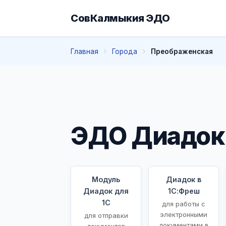
СовКалмыкия ЭДО
Главная
Города
Преображенская
ЭДО Диадок
Модуль
Диадок в
Диадок для
1С:Фреш
1С
для работы с
электронными
для отправки
документами в
документов