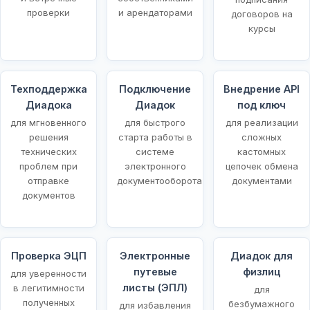
проверки
и арендаторами
договоров на
курсы
Техподдержка
Подключение
Внедрение API
Диадока
Диадок
под ключ
для мгновенного
для быстрого
для реализации
решения
старта работы в
сложных
технических
системе
кастомных
проблем при
электронного
цепочек обмена
отправке
документооборота
документами
документов
Проверка ЭЦП
Электронные
Диадок для
путевые
физлиц
для уверенности
листы (ЭПЛ)
в легитимности
для
полученных
безбумажного
для избавления