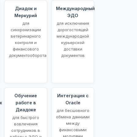
Диадок и
Международный
Меркурий
ЭДО
для
для исключения
синхронизации
дорогостоящей
ветеринарного
международной
контроля и
курьерской
финансового
доставки
документооборота
документов
Обучение
Интеграция с
х
работе в
Oracle
Диадоке
для бесшовного
обмена данными
для быстрого
между
вовлечения
финансовыми
сотрудников в
модулями
работу с ЭДО и