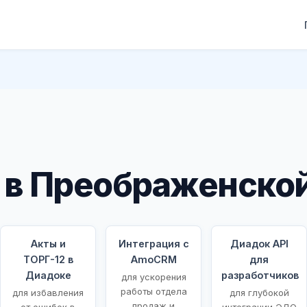
 в Преображенско
Акты и
Интеграция с
Диадок API
ТОРГ-12 в
AmoCRM
для
Диадоке
разработчиков
для ускорения
работы отдела
для избавления
для глубокой
продаж и
от ошибок в
интеграции ЭДО