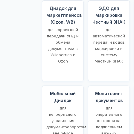
Диадок для
ЭДО для
маркетплейсов
маркировки
(Ozon, WB)
Честный ЗНАК
для корректной
для
передачи УПД и
автоматической
обмена
передачи кодов
документами с
маркировки в
Wildberries и
систему
Ozon
Честный ЗНАК
Мобильный
Мониторинг
Диадок
документов
для
для
непрерывного
оперативного
управления
контроля за
документооборотом
подписанием
вне офиса
важных