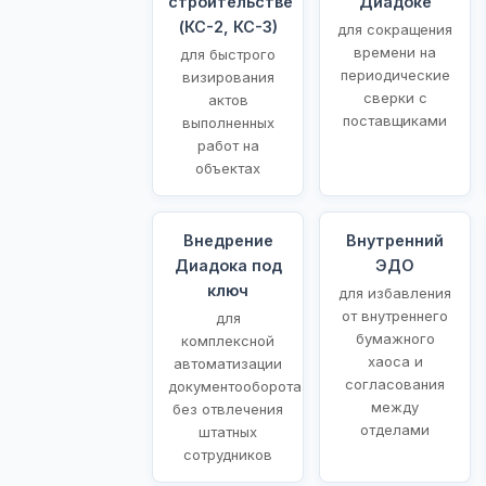
строительстве
Диадоке
(КС-2, КС-3)
для сокращения
времени на
для быстрого
периодические
визирования
сверки с
актов
поставщиками
выполненных
работ на
объектах
Внедрение
Внутренний
Диадока под
ЭДО
ключ
для избавления
от внутреннего
для
бумажного
комплексной
хаоса и
автоматизации
согласования
документооборота
между
без отвлечения
отделами
штатных
сотрудников