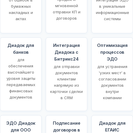
мгновенной
бумажных
в уникальные
отправки КП и
накладных и
информационные
договоров
актах
системы
Диадок для
Интеграция
Оптимизация
банков
Диадока с
процессов
Битрикс24
ЭДО
для
обеспечения
для отправки
для устранения
высочайшего
документов
'узких мест' в
уровня защиты
клиентам
согласовании
передаваемых
напрямую из
документов
финансовых
карточки сделки
внутри
документов
в CRM
компании
ЭДО Диадок
Подписание
Диадок для
для ООО
договоров в
ЕГАИС