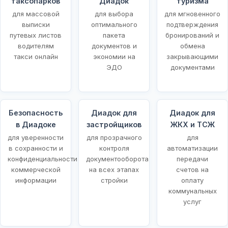
таксопарков
Диадок
туризма
для массовой
для выбора
для мгновенного
выписки
оптимального
подтверждения
путевых листов
пакета
бронирований и
водителям
документов и
обмена
такси онлайн
экономии на
закрывающими
ЭДО
документами
Безопасность
Диадок для
Диадок для
в Диадоке
застройщиков
ЖКХ и ТСЖ
для уверенности
для прозрачного
для
в сохранности и
контроля
автоматизации
конфиденциальности
документооборота
передачи
коммерческой
на всех этапах
счетов на
информации
стройки
оплату
коммунальных
услуг