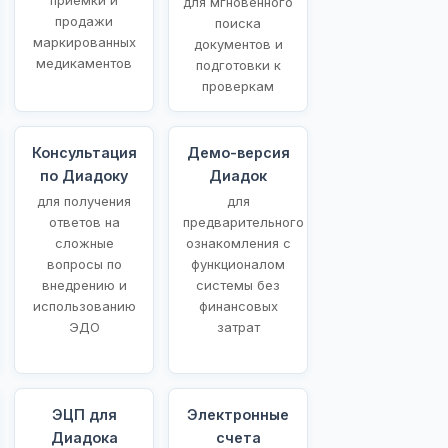
для мгновенного
продажи
поиска
маркированных
документов и
медикаментов
подготовки к
проверкам
Консультация
Демо-версия
по Диадоку
Диадок
для получения
для
ответов на
предварительного
сложные
ознакомления с
вопросы по
функционалом
внедрению и
системы без
использованию
финансовых
ЭДО
затрат
ЭЦП для
Электронные
Диадока
счета