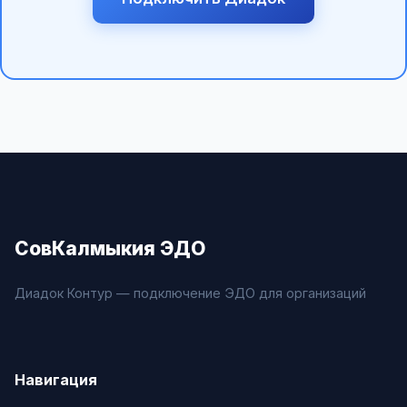
СовКалмыкия ЭДО
Диадок Контур — подключение ЭДО для организаций
Навигация