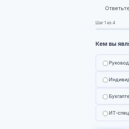
Ответьте
Шаг
1
из 4
Кем вы явл
Руковод
Индивид
Бухгалт
ИТ-спец