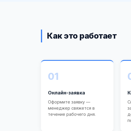
Как это работает
01
Онлайн-заявка
К
Оформите заявку —
С
менеджер свяжется в
з
течение рабочего дня.
д
п