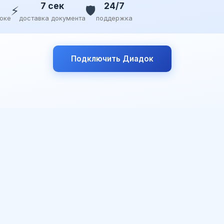
7 сек
24/7
⚡
🛡️
доке
доставка документа
поддержка
Подключить Диадок