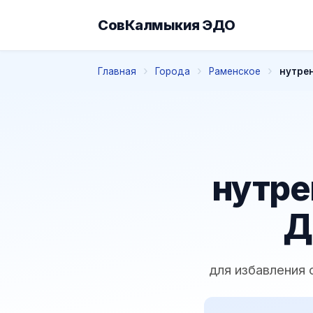
СовКалмыкия ЭДО
Главная
Города
Раменское
нутре
нутре
Д
для избавления