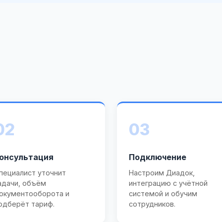
02
03
онсультация
Подключение
пециалист уточнит
Настроим Диадок,
адачи, объём
интеграцию с учётной
окументооборота и
системой и обучим
одберёт тариф.
сотрудников.