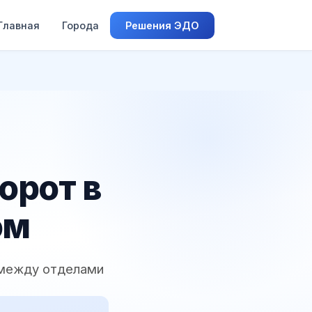
Главная
Города
Решения ЭДО
орот в
ом
 между отделами