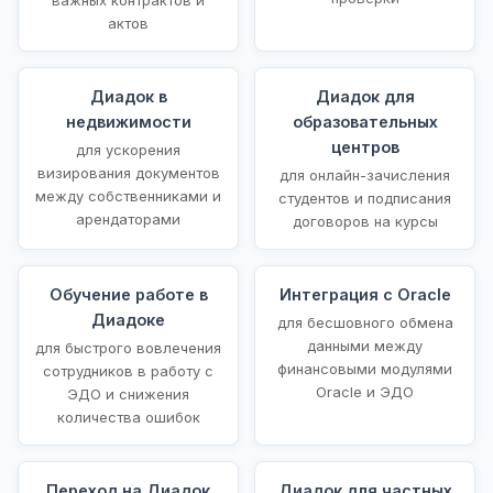
актов
Диадок в
Диадок для
недвижимости
образовательных
центров
для ускорения
визирования документов
для онлайн-зачисления
между собственниками и
студентов и подписания
арендаторами
договоров на курсы
Обучение работе в
Интеграция с Oracle
Диадоке
для бесшовного обмена
данными между
для быстрого вовлечения
финансовыми модулями
сотрудников в работу с
Oracle и ЭДО
ЭДО и снижения
количества ошибок
Переход на Диадок
Диадок для частных