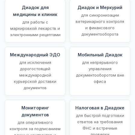
Диадок для
Диадок и Меркурий
медицины и клиник
для синхронизации
ветеринарного контроля
для работы с
и финансового
маркировкой лекарств и
документооборота
электронными рецептами
Международный ЭДО
Мобильный Диадок
для исключения
для непрерывного
дорогостоящей
управления
международной
документооборотом вне
курьерской доставки
офиса
документов
Мониторинг
Налоговая в Диадоке
документов
для быстрой подготовки
ответов на требования
для оперативного
ФНС и встречные
контроля за подписанием
проверки
важных контрактов и