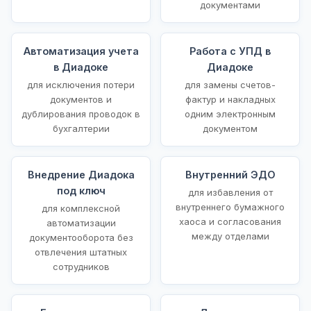
документами
Автоматизация учета
Работа с УПД в
в Диадоке
Диадоке
для исключения потери
для замены счетов-
документов и
фактур и накладных
дублирования проводок в
одним электронным
бухгалтерии
документом
Внедрение Диадока
Внутренний ЭДО
под ключ
для избавления от
внутреннего бумажного
для комплексной
хаоса и согласования
автоматизации
между отделами
документооборота без
отвлечения штатных
сотрудников