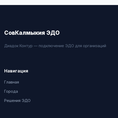
СовКалмыкия ЭДО
Диадок Контур — подключение ЭДО для организаций
Навигация
Главная
Города
Решения ЭДО