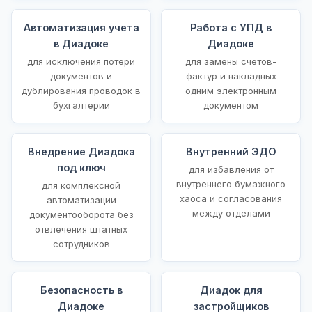
Автоматизация учета
Работа с УПД в
в Диадоке
Диадоке
для исключения потери
для замены счетов-
документов и
фактур и накладных
дублирования проводок в
одним электронным
бухгалтерии
документом
Внедрение Диадока
Внутренний ЭДО
под ключ
для избавления от
внутреннего бумажного
для комплексной
хаоса и согласования
автоматизации
между отделами
документооборота без
отвлечения штатных
сотрудников
Безопасность в
Диадок для
Диадоке
застройщиков