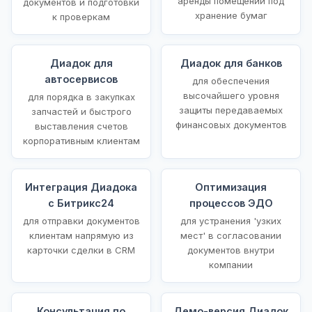
аренды помещений под
документов и подготовки
хранение бумаг
к проверкам
Диадок для
Диадок для банков
автосервисов
для обеспечения
высочайшего уровня
для порядка в закупках
защиты передаваемых
запчастей и быстрого
финансовых документов
выставления счетов
корпоративным клиентам
Интеграция Диадока
Оптимизация
с Битрикс24
процессов ЭДО
для отправки документов
для устранения 'узких
клиентам напрямую из
мест' в согласовании
карточки сделки в CRM
документов внутри
компании
Консультация по
Демо-версия Диадок