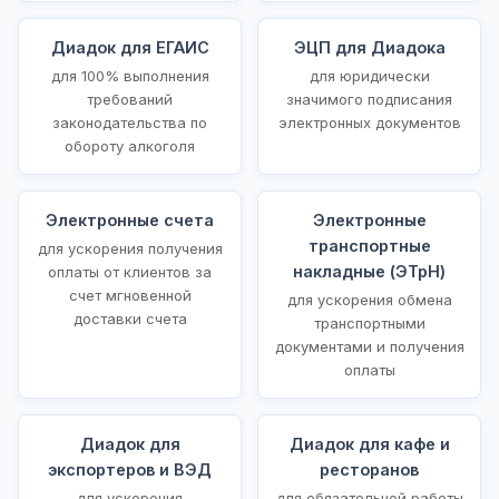
Диадок для ЕГАИС
ЭЦП для Диадока
для 100% выполнения
для юридически
требований
значимого подписания
законодательства по
электронных документов
обороту алкоголя
Электронные счета
Электронные
транспортные
для ускорения получения
накладные (ЭТрН)
оплаты от клиентов за
счет мгновенной
для ускорения обмена
доставки счета
транспортными
документами и получения
оплаты
Диадок для
Диадок для кафе и
экспортеров и ВЭД
ресторанов
для ускорения
для обязательной работы