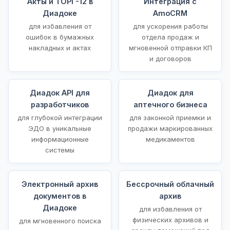
Акты и ТОРГ-12 в
Интеграция с
Диадоке
AmoCRM
для избавления от
для ускорения работы
ошибок в бумажных
отдела продаж и
накладных и актах
мгновенной отправки КП
и договоров
Диадок API для
Диадок для
разработчиков
аптечного бизнеса
для глубокой интеграции
для законной приемки и
ЭДО в уникальные
продажи маркированных
информационные
медикаментов
системы
Электронный архив
Бессрочный облачный
документов в
архив
Диадоке
для избавления от
физических архивов и
для мгновенного поиска