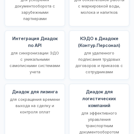
документооборота с
с маркировкой воды,
зарубежными
молока и напитков
партнерами
Интеграция Диадок
КЭДО в Диадоке
по API
(Контур.Персонал)
для синхронизации ЭДО
для удаленного
с уникальными
подписания трудовых
самописными системами
договоров и приказов с
учета
сотрудниками
Диадок для лизинга
Диадок для
логистических
для сокращения времени
компаний
выхода на сделку и
контроля оплат
для эффективного
управления
транспортным
документооборотом