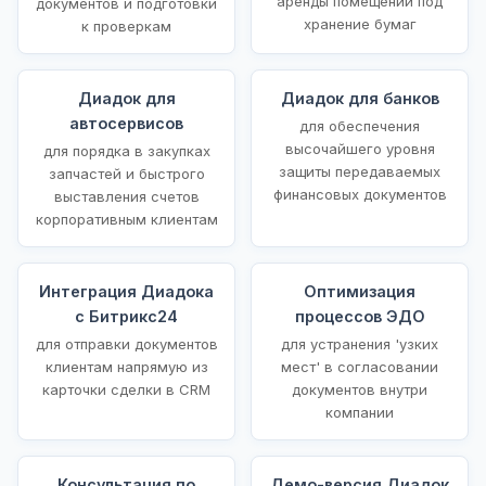
аренды помещений под
документов и подготовки
хранение бумаг
к проверкам
Диадок для
Диадок для банков
автосервисов
для обеспечения
высочайшего уровня
для порядка в закупках
защиты передаваемых
запчастей и быстрого
финансовых документов
выставления счетов
корпоративным клиентам
Интеграция Диадока
Оптимизация
с Битрикс24
процессов ЭДО
для отправки документов
для устранения 'узких
клиентам напрямую из
мест' в согласовании
карточки сделки в CRM
документов внутри
компании
Консультация по
Демо-версия Диадок