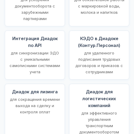
документооборота с
с маркировкой воды,
зарубежными
молока и напитков
партнерами
Интеграция Диадок
КЭДО в Диадоке
по API
(Контур.Персонал)
для синхронизации ЭДО
для удаленного
с уникальными
подписания трудовых
самописными системами
договоров и приказов с
учета
сотрудниками
Диадок для лизинга
Диадок для
логистических
для сокращения времени
компаний
выхода на сделку и
контроля оплат
для эффективного
управления
транспортным
документооборотом