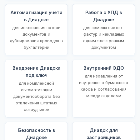
Автоматизация учета
Работа с УПД в
в Диадоке
Диадоке
для исключения потери
для замены счетов-
документов и
фактур и накладных
дублирования проводок в
одним электронным
бухгалтерии
документом
Внедрение Диадока
Внутренний ЭДО
под ключ
для избавления от
внутреннего бумажного
для комплексной
хаоса и согласования
автоматизации
между отделами
документооборота без
отвлечения штатных
сотрудников
Безопасность в
Диадок для
Диадоке
застройщиков