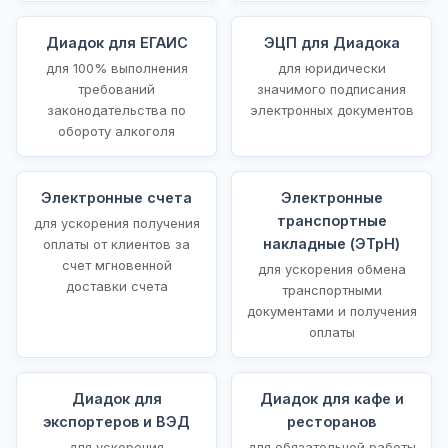
Диадок для ЕГАИС
ЭЦП для Диадока
для 100% выполнения
для юридически
требований
значимого подписания
законодательства по
электронных документов
обороту алкоголя
Электронные счета
Электронные
транспортные
для ускорения получения
накладные (ЭТрН)
оплаты от клиентов за
счет мгновенной
для ускорения обмена
доставки счета
транспортными
документами и получения
оплаты
Диадок для
Диадок для кафе и
экспортеров и ВЭД
ресторанов
для ускорения
для обязательной работы