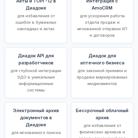
Акты и ТОРГ-12 в
Интеграция с
Диадоке
AmoCRM
для избавления от
для ускорения работы
ошибок в бумажных
отдела продаж и
накладных и актах
мгновенной отправки КП
и договоров
Диадок API для
Диадок для
разработчиков
аптечного бизнеса
для глубокой интеграции
для законной приемки и
ЭДО в уникальные
продажи маркированных
информационные
медикаментов
системы
Электронный архив
Бессрочный облачный
документов в
архив
Диадоке
для избавления от
физических архивов и
для мгновенного поиска