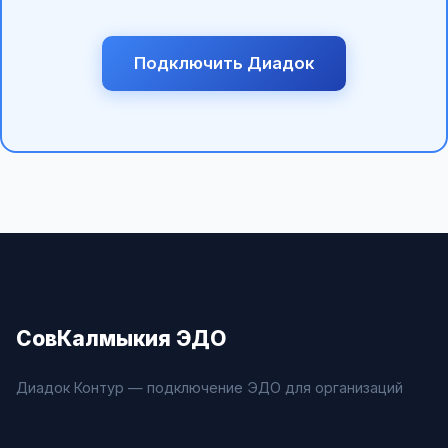
Подключить Диадок
СовКалмыкия ЭДО
Диадок Контур — подключение ЭДО для организаций