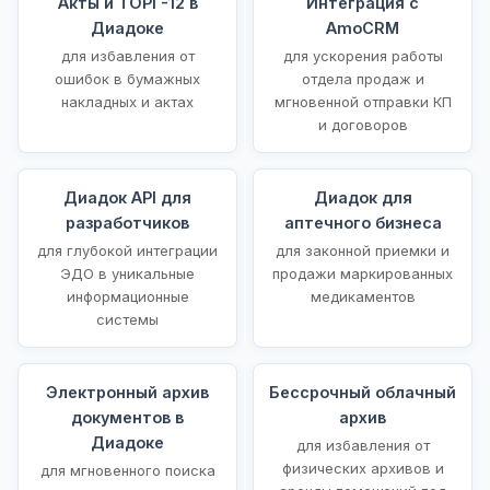
Акты и ТОРГ-12 в
Интеграция с
Диадоке
AmoCRM
для избавления от
для ускорения работы
ошибок в бумажных
отдела продаж и
накладных и актах
мгновенной отправки КП
и договоров
Диадок API для
Диадок для
разработчиков
аптечного бизнеса
для глубокой интеграции
для законной приемки и
ЭДО в уникальные
продажи маркированных
информационные
медикаментов
системы
Электронный архив
Бессрочный облачный
документов в
архив
Диадоке
для избавления от
физических архивов и
для мгновенного поиска