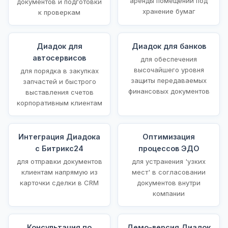
аренды помещений под
документов и подготовки
хранение бумаг
к проверкам
Диадок для
Диадок для банков
автосервисов
для обеспечения
высочайшего уровня
для порядка в закупках
защиты передаваемых
запчастей и быстрого
финансовых документов
выставления счетов
корпоративным клиентам
Интеграция Диадока
Оптимизация
с Битрикс24
процессов ЭДО
для отправки документов
для устранения 'узких
клиентам напрямую из
мест' в согласовании
карточки сделки в CRM
документов внутри
компании
Консультация по
Демо-версия Диадок