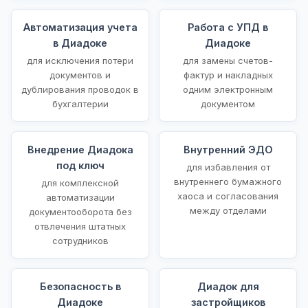
Автоматизация учета
Работа с УПД в
в Диадоке
Диадоке
для исключения потери
для замены счетов-
документов и
фактур и накладных
дублирования проводок в
одним электронным
бухгалтерии
документом
Внедрение Диадока
Внутренний ЭДО
под ключ
для избавления от
внутреннего бумажного
для комплексной
хаоса и согласования
автоматизации
между отделами
документооборота без
отвлечения штатных
сотрудников
Безопасность в
Диадок для
Диадоке
застройщиков