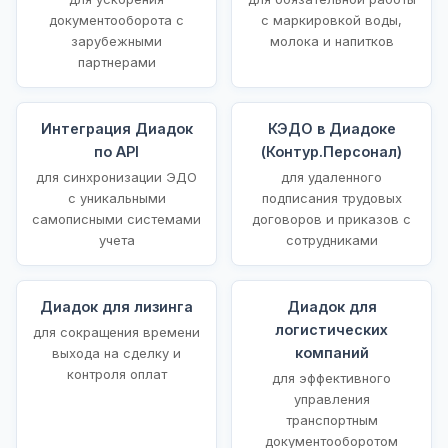
документооборота с
с маркировкой воды,
зарубежными
молока и напитков
партнерами
Интеграция Диадок
КЭДО в Диадоке
по API
(Контур.Персонал)
для синхронизации ЭДО
для удаленного
с уникальными
подписания трудовых
самописными системами
договоров и приказов с
учета
сотрудниками
Диадок для лизинга
Диадок для
логистических
для сокращения времени
компаний
выхода на сделку и
контроля оплат
для эффективного
управления
транспортным
документооборотом