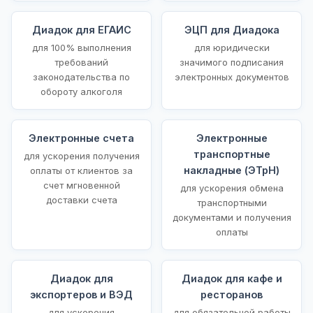
Диадок для ЕГАИС
ЭЦП для Диадока
для 100% выполнения
для юридически
требований
значимого подписания
законодательства по
электронных документов
обороту алкоголя
Электронные счета
Электронные
транспортные
для ускорения получения
накладные (ЭТрН)
оплаты от клиентов за
счет мгновенной
для ускорения обмена
доставки счета
транспортными
документами и получения
оплаты
Диадок для
Диадок для кафе и
экспортеров и ВЭД
ресторанов
для ускорения
для обязательной работы