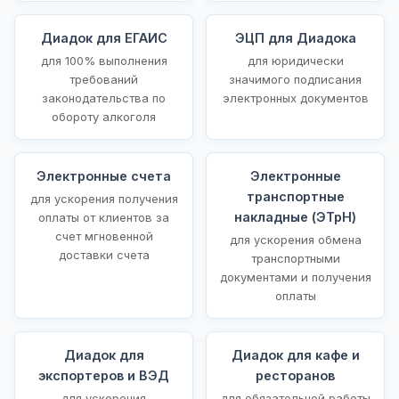
Диадок для ЕГАИС
ЭЦП для Диадока
для 100% выполнения
для юридически
требований
значимого подписания
законодательства по
электронных документов
обороту алкоголя
Электронные счета
Электронные
транспортные
для ускорения получения
накладные (ЭТрН)
оплаты от клиентов за
счет мгновенной
для ускорения обмена
доставки счета
транспортными
документами и получения
оплаты
Диадок для
Диадок для кафе и
экспортеров и ВЭД
ресторанов
для ускорения
для обязательной работы