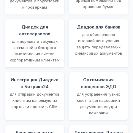
аренды помещений под
документов и подготовки
хранение бумаг
к проверкам
Диадок для
Диадок для банков
автосервисов
для обеспечения
высочайшего уровня
для порядка в закупках
защиты передаваемых
запчастей и быстрого
финансовых документов
выставления счетов
корпоративным клиентам
Интеграция Диадока
Оптимизация
с Битрикс24
процессов ЭДО
для отправки документов
для устранения 'узких
клиентам напрямую из
мест' в согласовании
карточки сделки в CRM
документов внутри
компании
Консультация по
Демо-версия Диадок