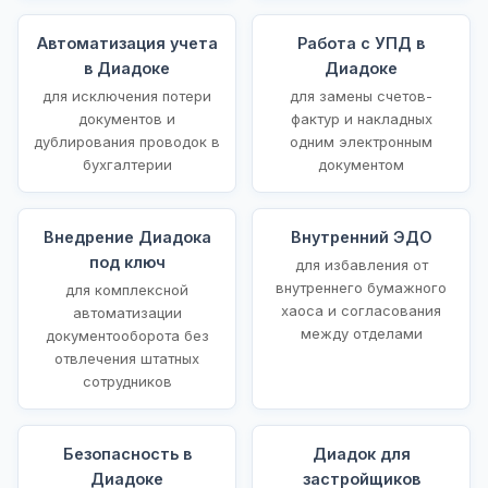
Автоматизация учета
Работа с УПД в
в Диадоке
Диадоке
для исключения потери
для замены счетов-
документов и
фактур и накладных
дублирования проводок в
одним электронным
бухгалтерии
документом
Внедрение Диадока
Внутренний ЭДО
под ключ
для избавления от
внутреннего бумажного
для комплексной
хаоса и согласования
автоматизации
между отделами
документооборота без
отвлечения штатных
сотрудников
Безопасность в
Диадок для
Диадоке
застройщиков