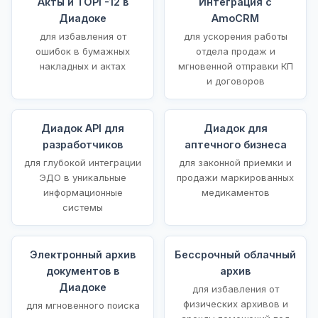
Акты и ТОРГ-12 в
Интеграция с
Диадоке
AmoCRM
для избавления от
для ускорения работы
ошибок в бумажных
отдела продаж и
накладных и актах
мгновенной отправки КП
и договоров
Диадок API для
Диадок для
разработчиков
аптечного бизнеса
для глубокой интеграции
для законной приемки и
ЭДО в уникальные
продажи маркированных
информационные
медикаментов
системы
Электронный архив
Бессрочный облачный
документов в
архив
Диадоке
для избавления от
физических архивов и
для мгновенного поиска