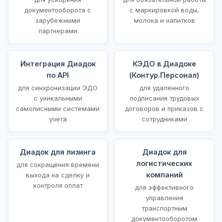
документооборота с
с маркировкой воды,
зарубежными
молока и напитков
партнерами
Интеграция Диадок
КЭДО в Диадоке
по API
(Контур.Персонал)
для синхронизации ЭДО
для удаленного
с уникальными
подписания трудовых
самописными системами
договоров и приказов с
учета
сотрудниками
Диадок для лизинга
Диадок для
логистических
для сокращения времени
компаний
выхода на сделку и
контроля оплат
для эффективного
управления
транспортным
документооборотом