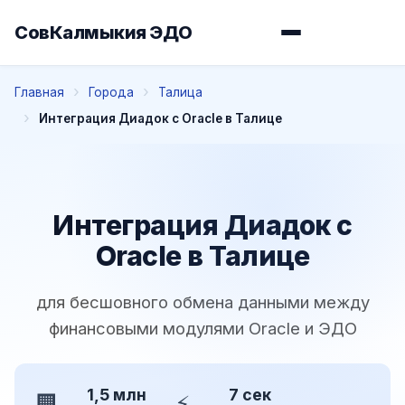
СовКалмыкия ЭДО
Главная
Города
Талица
Интеграция Диадок с Oracle в Талице
Интеграция Диадок с
Oracle в Талице
для бесшовного обмена данными между
финансовыми модулями Oracle и ЭДО
1,5 млн
7 сек
🏢
⚡