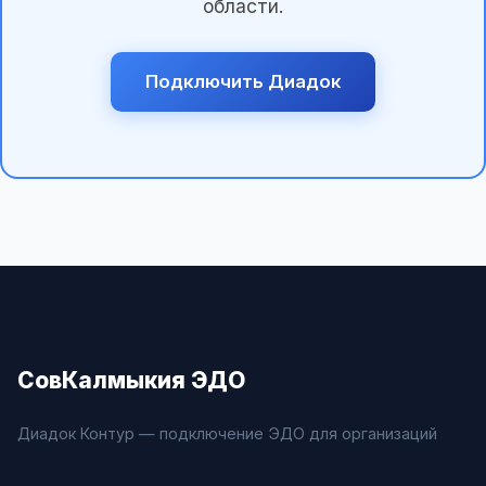
области.
Подключить Диадок
СовКалмыкия ЭДО
Диадок Контур — подключение ЭДО для организаций