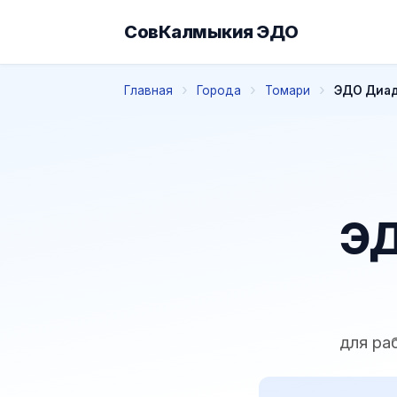
СовКалмыкия ЭДО
Главная
Города
Томари
ЭДО Диад
ЭД
для ра