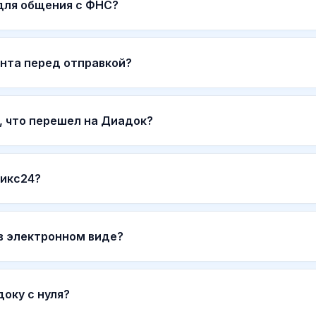
 для общения с ФНС?
нта перед отправкой?
, что перешел на Диадок?
рикс24?
в электронном виде?
оку с нуля?