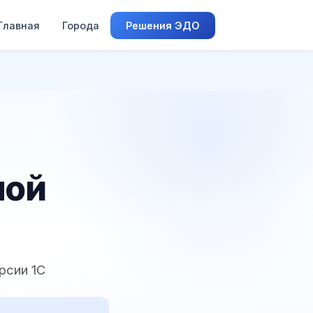
Главная
Города
Решения ЭДО
ной
рсии 1С