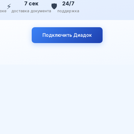
7 сек
24/7
⚡
🛡️
доке
доставка документа
поддержка
Подключить Диадок