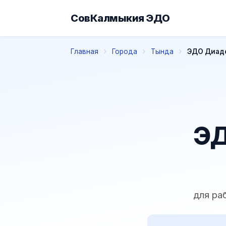
СовКалмыкия ЭДО
Главная
Города
Тында
ЭДО Диадо
ЭД
для ра