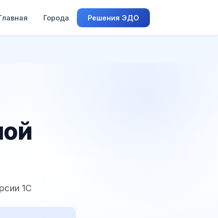
Главная
Города
Решения ЭДО
ной
рсии 1С