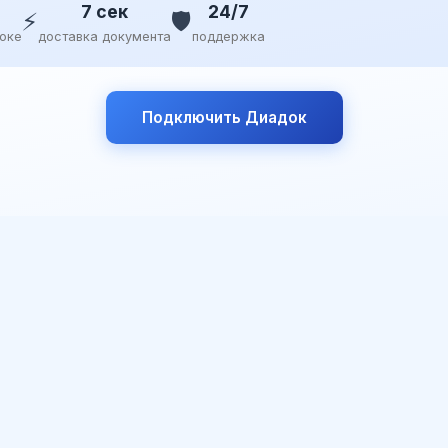
7 сек
24/7
⚡
🛡️
доке
доставка документа
поддержка
Подключить Диадок