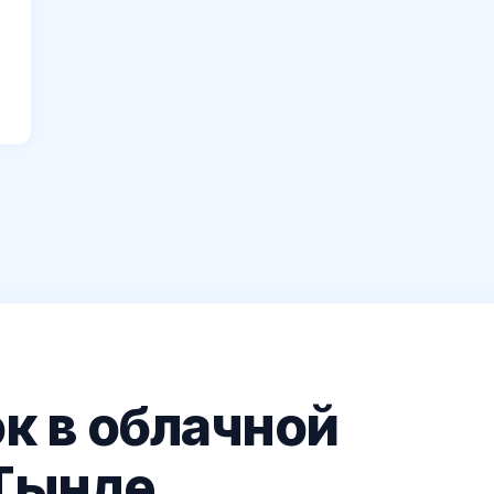
к в облачной
 Тынде