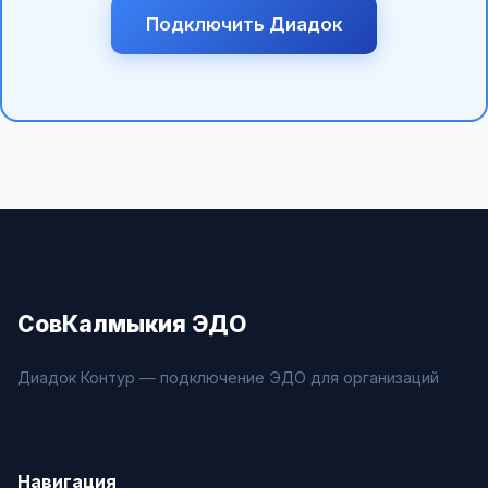
Подключить Диадок
СовКалмыкия ЭДО
Диадок Контур — подключение ЭДО для организаций
Навигация