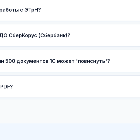
работы с ЭТрН?
ЭДО СберКорус (Сбербанк)?
и 500 документов 1С может 'повиснуть'?
 PDF?