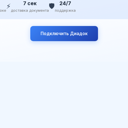
7 сек
24/7
⚡
🛡️
доке
доставка документа
поддержка
Подключить Диадок