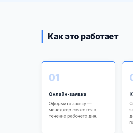
Как это работает
01
Онлайн-заявка
К
Оформите заявку —
С
менеджер свяжется в
з
течение рабочего дня.
д
п