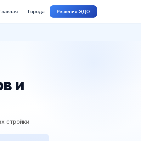
Главная
Города
Решения ЭДО
в и
ах стройки