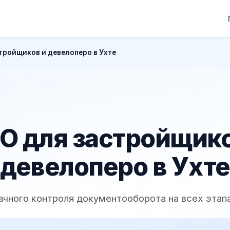
тройщиков и девелоперо в Ухте
О для застройщико
девелоперо в Ухте
ачного контроля документооборота на всех этап