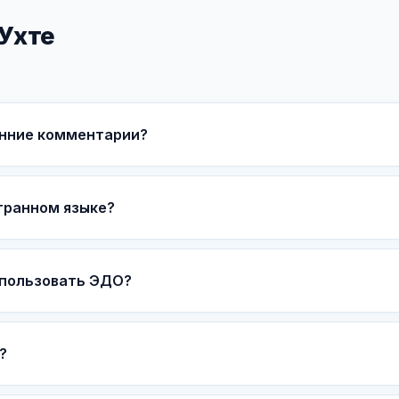
 Ухте
енние комментарии?
странном языке?
спользовать ЭДО?
?