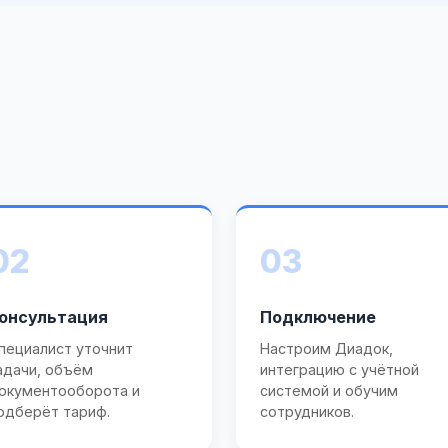
02
03
онсультация
Подключение
пециалист уточнит
Настроим Диадок,
адачи, объём
интеграцию с учётной
окументооборота и
системой и обучим
одберёт тариф.
сотрудников.