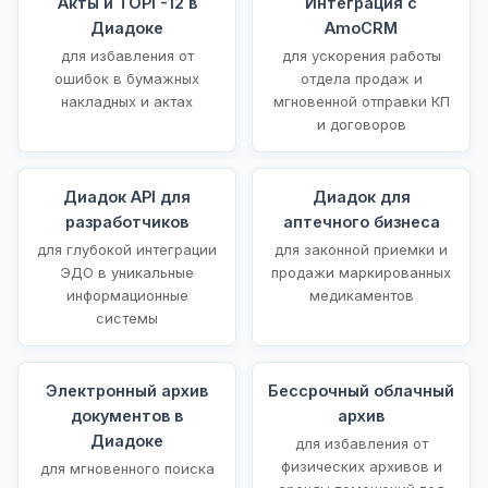
Акты и ТОРГ-12 в
Интеграция с
Диадоке
AmoCRM
для избавления от
для ускорения работы
ошибок в бумажных
отдела продаж и
накладных и актах
мгновенной отправки КП
и договоров
Диадок API для
Диадок для
разработчиков
аптечного бизнеса
для глубокой интеграции
для законной приемки и
ЭДО в уникальные
продажи маркированных
информационные
медикаментов
системы
Электронный архив
Бессрочный облачный
документов в
архив
Диадоке
для избавления от
физических архивов и
для мгновенного поиска