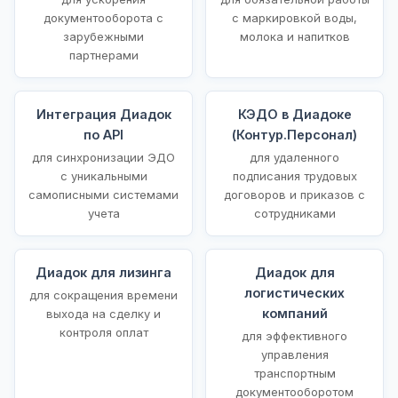
документооборота с
с маркировкой воды,
зарубежными
молока и напитков
партнерами
Интеграция Диадок
КЭДО в Диадоке
по API
(Контур.Персонал)
для синхронизации ЭДО
для удаленного
с уникальными
подписания трудовых
самописными системами
договоров и приказов с
учета
сотрудниками
Диадок для лизинга
Диадок для
логистических
для сокращения времени
компаний
выхода на сделку и
контроля оплат
для эффективного
управления
транспортным
документооборотом