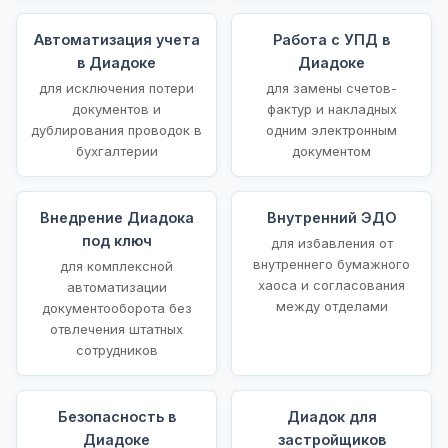
Автоматизация учета
Работа с УПД в
в Диадоке
Диадоке
для исключения потери
для замены счетов-
документов и
фактур и накладных
дублирования проводок в
одним электронным
бухгалтерии
документом
Внедрение Диадока
Внутренний ЭДО
под ключ
для избавления от
внутреннего бумажного
для комплексной
хаоса и согласования
автоматизации
между отделами
документооборота без
отвлечения штатных
сотрудников
Безопасность в
Диадок для
Диадоке
застройщиков