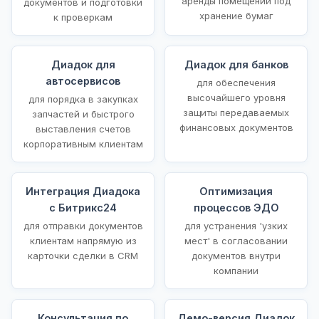
аренды помещений под
документов и подготовки
хранение бумаг
к проверкам
Диадок для
Диадок для банков
автосервисов
для обеспечения
высочайшего уровня
для порядка в закупках
защиты передаваемых
запчастей и быстрого
финансовых документов
выставления счетов
корпоративным клиентам
Интеграция Диадока
Оптимизация
с Битрикс24
процессов ЭДО
для отправки документов
для устранения 'узких
клиентам напрямую из
мест' в согласовании
карточки сделки в CRM
документов внутри
компании
Консультация по
Демо-версия Диадок