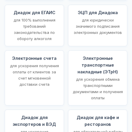
Диадок для ЕГАИС
ЭЦП для Диадока
для 100% выполнения
для юридически
требований
значимого подписания
законодательства по
электронных документов
обороту алкоголя
Электронные счета
Электронные
транспортные
для ускорения получения
накладные (ЭТрН)
оплаты от клиентов за
счет мгновенной
для ускорения обмена
доставки счета
транспортными
документами и получения
оплаты
Диадок для
Диадок для кафе и
экспортеров и ВЭД
ресторанов
для ускорения
для обязательной работы