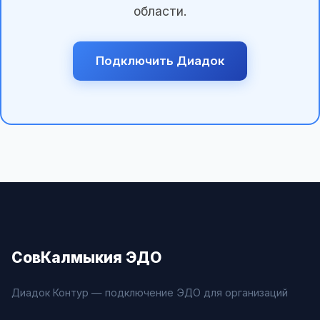
области.
Подключить Диадок
СовКалмыкия ЭДО
Диадок Контур — подключение ЭДО для организаций