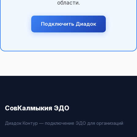
области.
Подключить Диадок
СовКалмыкия ЭДО
Диадок Контур — подключение ЭДО для организаций