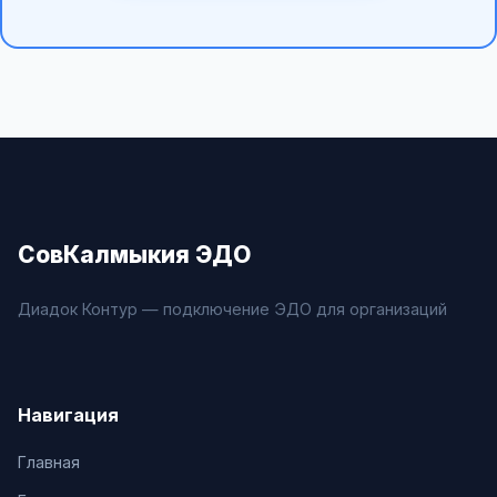
СовКалмыкия ЭДО
Диадок Контур — подключение ЭДО для организаций
Навигация
Главная