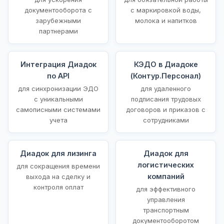
документооборота с
с маркировкой воды,
зарубежными
молока и напитков
партнерами
Интеграция Диадок
КЭДО в Диадоке
по API
(Контур.Персонал)
для синхронизации ЭДО
для удаленного
с уникальными
подписания трудовых
самописными системами
договоров и приказов с
учета
сотрудниками
Диадок для лизинга
Диадок для
логистических
для сокращения времени
компаний
выхода на сделку и
контроля оплат
для эффективного
управления
транспортным
документооборотом