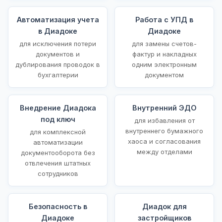
Автоматизация учета
Работа с УПД в
в Диадоке
Диадоке
для исключения потери
для замены счетов-
документов и
фактур и накладных
дублирования проводок в
одним электронным
бухгалтерии
документом
Внедрение Диадока
Внутренний ЭДО
под ключ
для избавления от
внутреннего бумажного
для комплексной
хаоса и согласования
автоматизации
между отделами
документооборота без
отвлечения штатных
сотрудников
Безопасность в
Диадок для
Диадоке
застройщиков