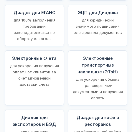
Диадок для ЕГАИС
ЭЦП для Диадока
для 100% выполнения
для юридически
требований
значимого подписания
законодательства по
электронных документов
обороту алкоголя
Электронные счета
Электронные
транспортные
для ускорения получения
накладные (ЭТрН)
оплаты от клиентов за
счет мгновенной
для ускорения обмена
доставки счета
транспортными
документами и получения
оплаты
Диадок для
Диадок для кафе и
экспортеров и ВЭД
ресторанов
для ускорения
для обязательной работы