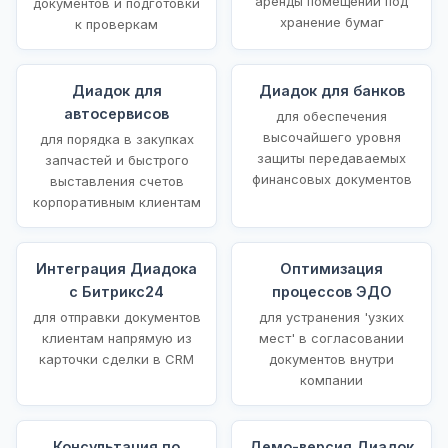
аренды помещений под
документов и подготовки
хранение бумаг
к проверкам
Диадок для
Диадок для банков
автосервисов
для обеспечения
высочайшего уровня
для порядка в закупках
защиты передаваемых
запчастей и быстрого
финансовых документов
выставления счетов
корпоративным клиентам
Интеграция Диадока
Оптимизация
с Битрикс24
процессов ЭДО
для отправки документов
для устранения 'узких
клиентам напрямую из
мест' в согласовании
карточки сделки в CRM
документов внутри
компании
Консультация по
Демо-версия Диадок