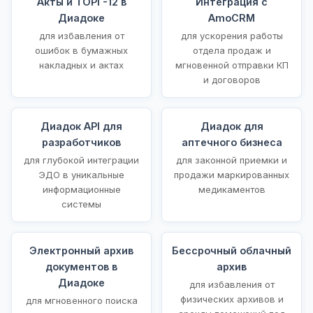
Акты и ТОРГ-12 в
Интеграция с
Диадоке
AmoCRM
для избавления от
для ускорения работы
ошибок в бумажных
отдела продаж и
накладных и актах
мгновенной отправки КП
и договоров
Диадок API для
Диадок для
разработчиков
аптечного бизнеса
для глубокой интеграции
для законной приемки и
ЭДО в уникальные
продажи маркированных
информационные
медикаментов
системы
Электронный архив
Бессрочный облачный
документов в
архив
Диадоке
для избавления от
физических архивов и
для мгновенного поиска