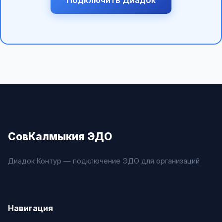
СовКалмыкия ЭДО
Диадок Контур — подключение ЭДО для организаций
Навигация