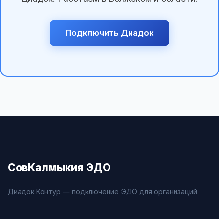
Подключить Диадок
СовКалмыкия ЭДО
Диадок Контур — подключение ЭДО для организаций