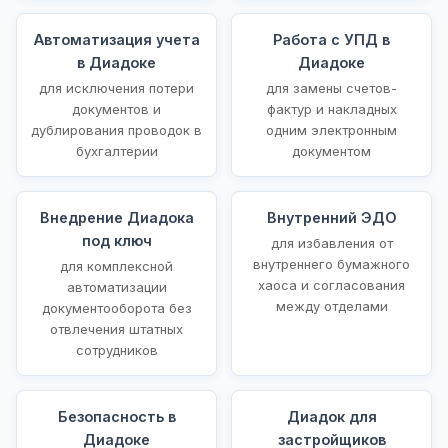
Автоматизация учета
Работа с УПД в
в Диадоке
Диадоке
для исключения потери
для замены счетов-
документов и
фактур и накладных
дублирования проводок в
одним электронным
бухгалтерии
документом
Внедрение Диадока
Внутренний ЭДО
под ключ
для избавления от
внутреннего бумажного
для комплексной
хаоса и согласования
автоматизации
между отделами
документооборота без
отвлечения штатных
сотрудников
Безопасность в
Диадок для
Диадоке
застройщиков