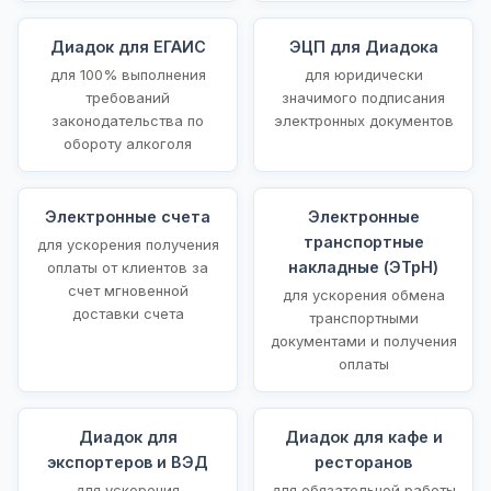
Диадок для ЕГАИС
ЭЦП для Диадока
для 100% выполнения
для юридически
требований
значимого подписания
законодательства по
электронных документов
обороту алкоголя
Электронные счета
Электронные
транспортные
для ускорения получения
накладные (ЭТрН)
оплаты от клиентов за
счет мгновенной
для ускорения обмена
доставки счета
транспортными
документами и получения
оплаты
Диадок для
Диадок для кафе и
экспортеров и ВЭД
ресторанов
для ускорения
для обязательной работы