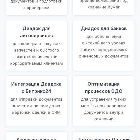
аренды помещений под
документов и подготовки
хранение бумаг
к проверкам
Диадок для
Диадок для банков
автосервисов
для обеспечения
высочайшего уровня
для порядка в закупках
защиты передаваемых
запчастей и быстрого
финансовых документов
выставления счетов
корпоративным клиентам
Интеграция Диадока
Оптимизация
с Битрикс24
процессов ЭДО
для отправки документов
для устранения 'узких
клиентам напрямую из
мест' в согласовании
карточки сделки в CRM
документов внутри
компании
Консультация по
Демо-версия Диадок