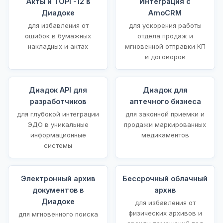
Акты и ТОРГ-12 в
Интеграция с
Диадоке
AmoCRM
для избавления от
для ускорения работы
ошибок в бумажных
отдела продаж и
накладных и актах
мгновенной отправки КП
и договоров
Диадок API для
Диадок для
разработчиков
аптечного бизнеса
для глубокой интеграции
для законной приемки и
ЭДО в уникальные
продажи маркированных
информационные
медикаментов
системы
Электронный архив
Бессрочный облачный
документов в
архив
Диадоке
для избавления от
физических архивов и
для мгновенного поиска