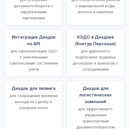
документооборота с
с маркировкой воды,
зарубежными
молока и напитков
партнерами
Интеграция Диадок
КЭДО в Диадоке
по API
(Контур.Персонал)
для синхронизации ЭДО
для удаленного
с уникальными
подписания трудовых
самописными системами
договоров и приказов с
учета
сотрудниками
Диадок для лизинга
Диадок для
логистических
для сокращения времени
компаний
выхода на сделку и
контроля оплат
для эффективного
управления
транспортным
документооборотом