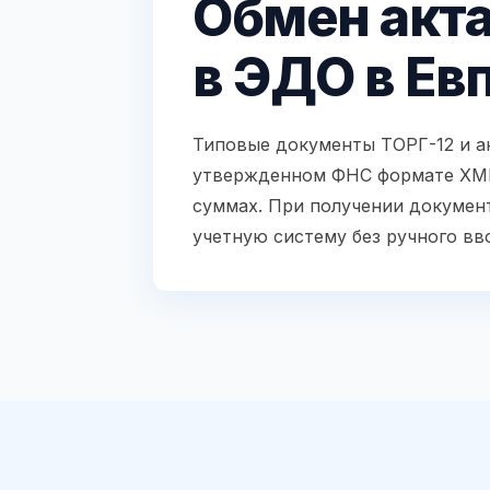
Обмен акт
в ЭДО в Ев
Типовые документы ТОРГ-12 и а
утвержденном ФНС формате XML.
суммах. При получении документ
учетную систему без ручного вв