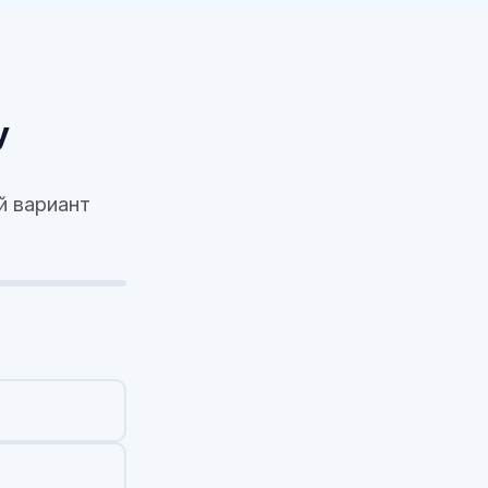
у
й вариант