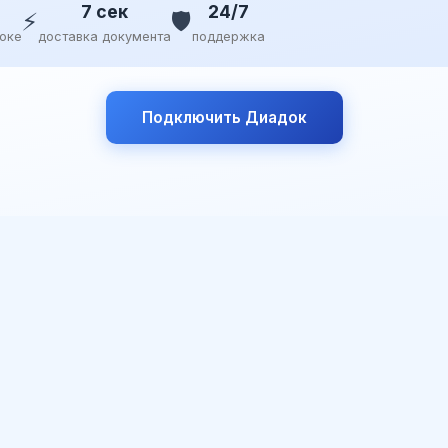
7 сек
24/7
⚡
🛡️
доке
доставка документа
поддержка
Подключить Диадок