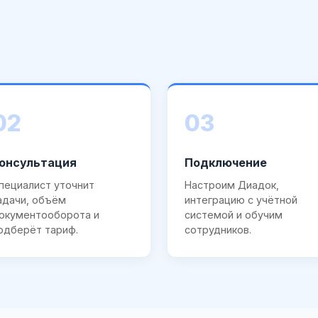
02
03
онсультация
Подключение
пециалист уточнит
Настроим Диадок,
адачи, объём
интеграцию с учётной
окументооборота и
системой и обучим
одберёт тариф.
сотрудников.