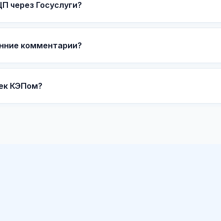
П через Госуслуги?
енние комментарии?
ек КЭПом?