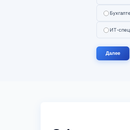
Бухгалт
ИТ-спец
Далее