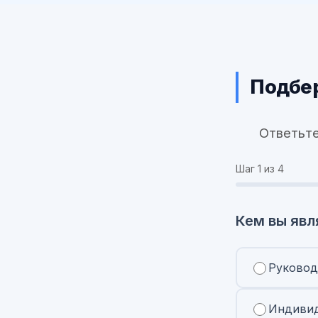
Подбер
Ответьте
Шаг
1
из 4
Кем вы явл
Руковод
Индивид