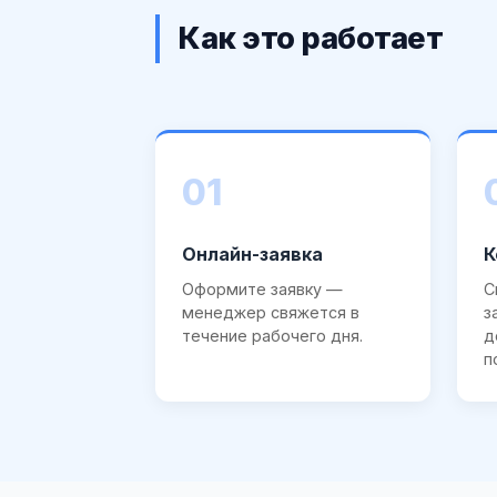
Как это работает
01
Онлайн-заявка
К
Оформите заявку —
С
менеджер свяжется в
з
течение рабочего дня.
д
п