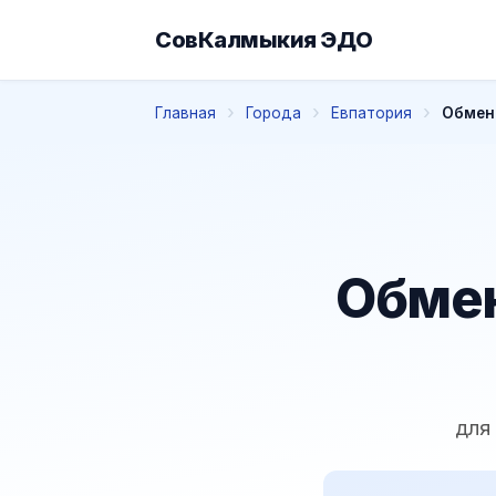
СовКалмыкия ЭДО
Главная
Города
Евпатория
Обмен 
Обмен
для