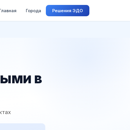
Главная
Города
Решения ЭДО
ными в
ктах