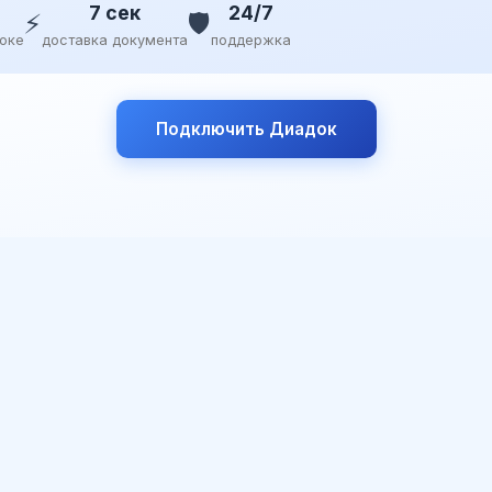
7 сек
24/7
⚡
🛡️
доке
доставка документа
поддержка
Подключить Диадок