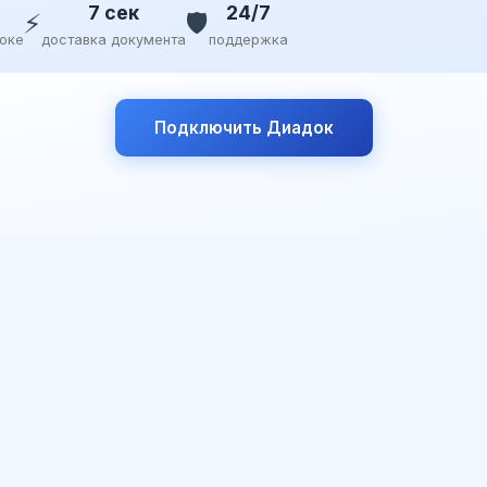
7 сек
24/7
⚡
🛡️
доке
доставка документа
поддержка
Подключить Диадок