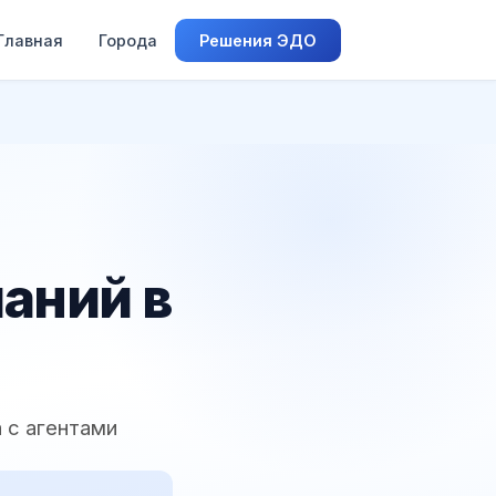
Главная
Города
Решения ЭДО
аний в
 с агентами