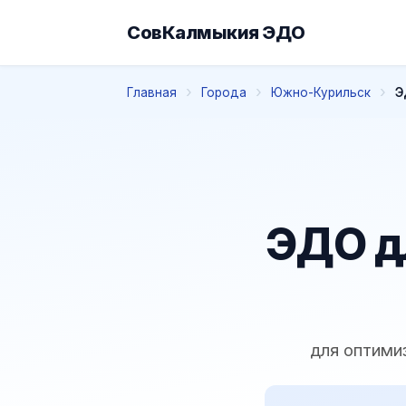
СовКалмыкия ЭДО
Главная
Города
Южно-Курильск
Э
ЭДО д
для оптими