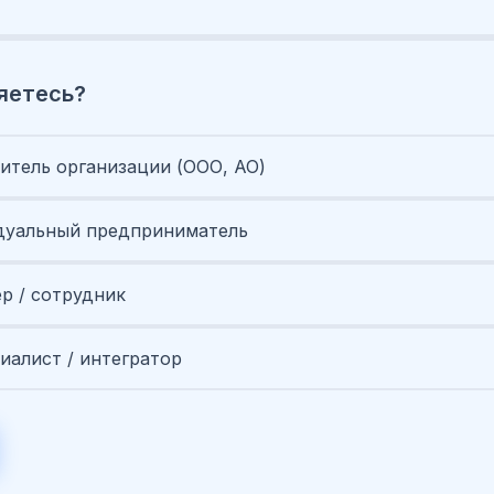
яетесь?
итель организации (ООО, АО)
уальный предприниматель
ер / сотрудник
иалист / интегратор