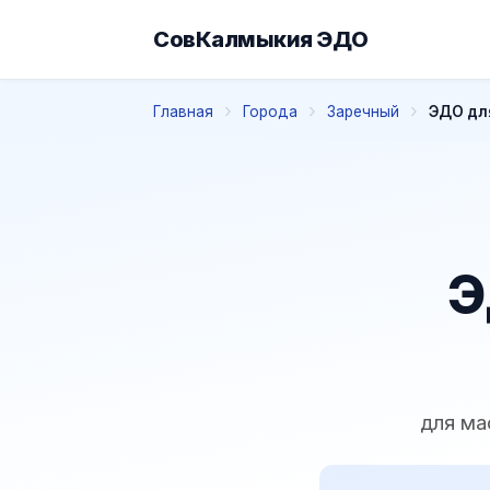
СовКалмыкия ЭДО
Главная
Города
Заречный
ЭДО дл
Э
для ма