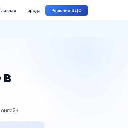
Главная
Города
Решения ЭДО
 в
 онлайн