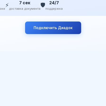
7 сек
24/7
⚡
🛡️
доке
доставка документа
поддержка
Подключить Диадок