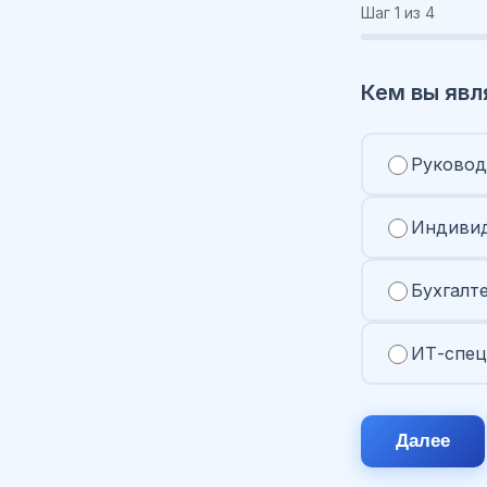
Шаг
1
из 4
Кем вы явл
Руковод
Индивид
Бухгалт
ИТ-спец
Далее