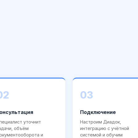
02
03
онсультация
Подключение
пециалист уточнит
Настроим Диадок,
адачи, объём
интеграцию с учётной
окументооборота и
системой и обучим