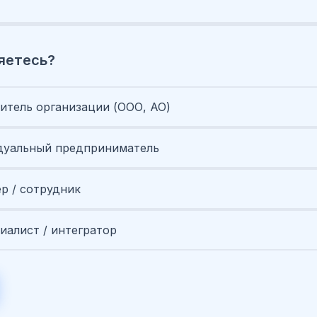
яетесь?
итель организации (ООО, АО)
уальный предприниматель
ер / сотрудник
иалист / интегратор