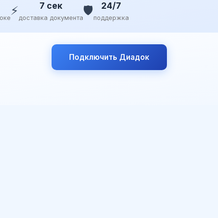
7 сек
24/7
⚡
🛡️
доке
доставка документа
поддержка
Подключить Диадок