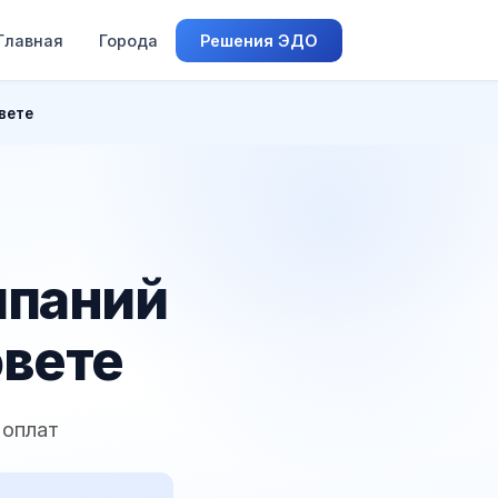
Главная
Города
Решения ЭДО
вете
мпаний
овете
 оплат