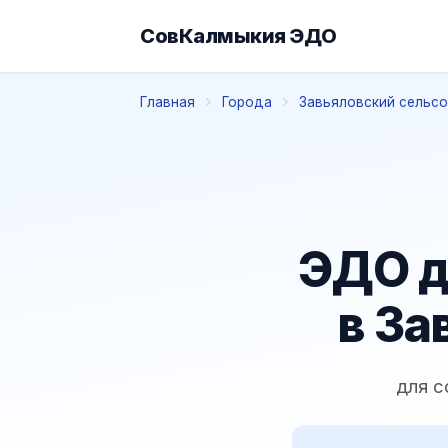
СовКалмыкия ЭДО
Главная
Города
Завьяловский сельс
ЭДО д
в За
для с