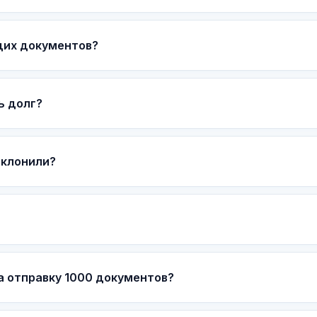
щих документов?
ь долг?
тклонили?
а отправку 1000 документов?