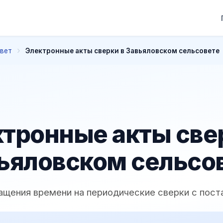
овет
Электронные акты сверки в Завьяловском сельсовете
тронные акты све
ьяловском сельсо
ащения времени на периодические сверки с пос