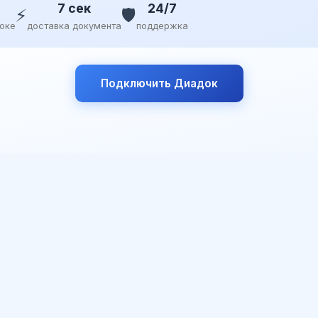
7 сек
24/7
⚡
🛡️
доке
доставка документа
поддержка
Подключить Диадок