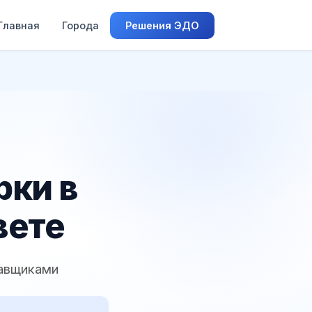
Главная
Города
Решения ЭДО
рки в
вете
тавщиками