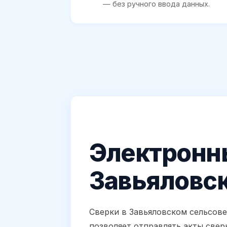
— без ручного ввода данных.
Электронны
Завьяловс
Сверки в Завьяловском сельсове
позволяет отправлять акты свер