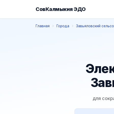
СовКалмыкия ЭДО
Главная
Города
Завьяловский сельс
Элек
Зав
для сокр