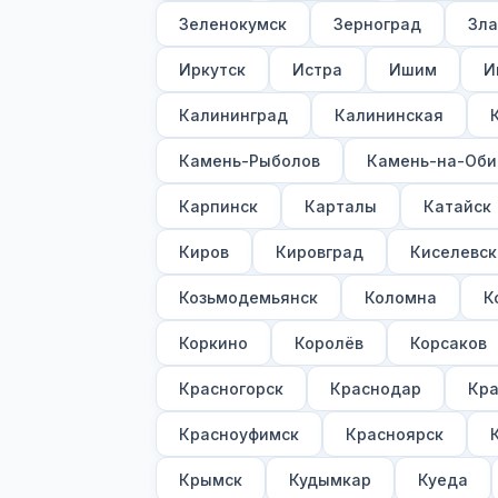
Зеленокумск
Зерноград
Зла
Иркутск
Истра
Ишим
И
Калининград
Калининская
Камень-Рыболов
Камень-на-Оби
Карпинск
Карталы
Катайск
Киров
Кировград
Киселевск
Козьмодемьянск
Коломна
К
Коркино
Королёв
Корсаков
Красногорск
Краснодар
Кра
Красноуфимск
Красноярск
Крымск
Кудымкар
Куеда