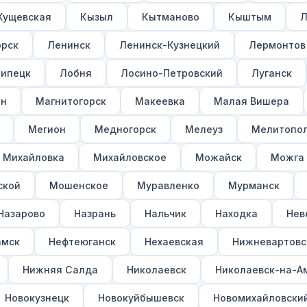
Кущевская
Кызыл
Кытманово
Кыштым
Л
орск
Ленинск
Ленинск-Кузнецкий
Лермонтов
ипецк
Лобня
Лосино-Петровский
Луганск
ан
Магнитогорск
Макеевка
Малая Вишера
Мегион
Медногорск
Мелеуз
Мелитопо
Михайловка
Михайловское
Можайск
Можга
ской
Мошенское
Муравленко
Мурманск
Назарово
Назрань
Нальчик
Находка
Нев
амск
Нефтеюганск
Нехаевская
Нижневартовс
Нижняя Салда
Николаевск
Николаевск-на-А
Новокузнецк
Новокуйбышевск
Новомихайловски