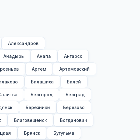
Александров
Анадырь
Анапа
Ангарск
рсеньев
Артем
Артемовский
алаково
Балашиха
Балей
Калитва
Белгород
Белград
дянск
Березники
Березово
к
Благовещенск
Богданович
цкая
Брянск
Бугульма