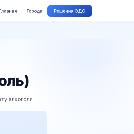
Главная
Города
Решения ЭДО
оль)
ту алкоголя