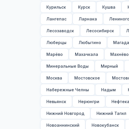
Курильск
Курск
Кушва
Лангепас
Ларнака
Лениног
Лесозаводск
Лесосибирск
Л
Люберцы
Любытино
Магад
Марёво
Махачкала
Махнёво
Минеральные Воды
Мирный
Москва
Мостовское
Мостов
Набережные Челны
Надым
Невьянск
Нерюнгри
Нефтек
Нижний Новгород
Нижний Тагил
Новоаннинский
Новокубанск