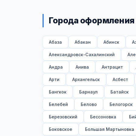
Города оформления
Абаза
Абакан
Абинск
А
Александровск-Сахалинский
Але
Андра
Анива
Антрацит
Арти
Архангельск
Асбест
Бангкок
Барнаул
Батайск
Белебей
Белово
Белогорск
Березовский
Бессоновка
Би
Боковское
Большая Мартыновка