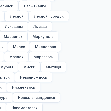
абинск
Лабытнанги
Лесной
Лесной Городок
Луховицы
Лысьва
Мариинск
Мариуполь
ль
Миасс
Миллерово
Моздок
Морозовск
Муром
Мыски
Мытищи
ельск
Невинномысск
к
Нижнекамск
муре
Новоалександровск
й
Новомосковск