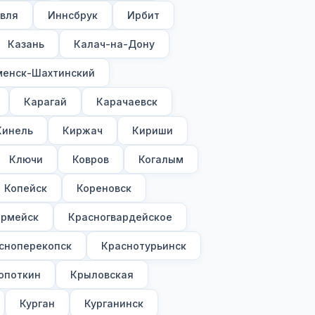
вля
Иннсбрук
Ирбит
Казань
Калач-на-Дону
менск-Шахтинский
Карагай
Карачаевск
Кинель
Киржач
Кириши
Ключи
Ковров
Когалым
Копейск
Кореновск
армейск
Красногвардейское
сноперекопск
Краснотурьинск
опоткин
Крыловская
Курган
Курганинск