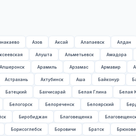
знакаево
Азов
Аксай
Алапаевск
Алдан
ксеевская
Алушта
Альметьевск
Амадора
Апшеронск
Арамиль
Арзамас
Армавир
А
Астрахань
Ахтубинск
Аша
Байконур
Б
Батецкий
Бахчисарай
Белая Глина
Белая 
Белогорск
Белореченск
Белоярский
Бер
йск
Биробиджан
Благовещенка
Благовещенс
Борисоглебск
Боровичи
Братск
Брюхове