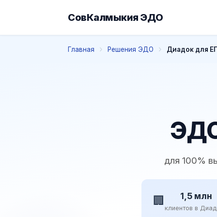
СовКалмыкия ЭДО
Главная
Решения ЭДО
Диадок для Е
ЭДО
для 100% в
1,5 млн
🏢
клиентов в Диа