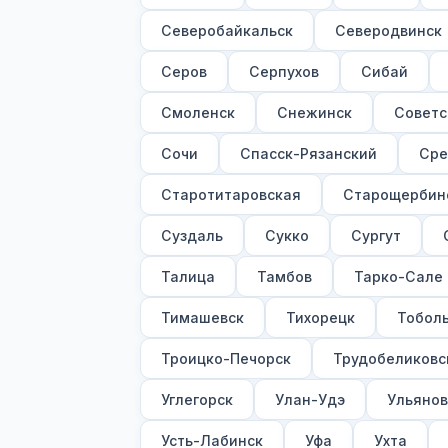
Северобайкальск
Северодвинск
Серов
Серпухов
Сибай
Смоленск
Снежинск
Советс
Сочи
Спасск-Рязанский
Сре
Старотитаровская
Старощербин
Суздаль
Сукко
Сургут
Талица
Тамбов
Тарко-Сале
Тимашевск
Тихорецк
Тобол
Троицко-Печорск
Трудобеликовс
Углегорск
Улан-Удэ
Ульянов
Усть-Лабинск
Уфа
Ухта