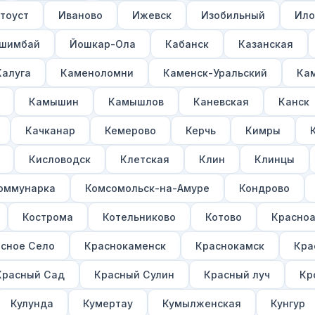
тоуст
Иваново
Ижевск
Изобильный
Ило
шимбай
Йошкар-Ола
Кабанск
Казанская
Калуга
Каменоломни
Каменск-Уральский
Ка
Камышин
Камышлов
Каневская
Канск
Качканар
Кемерово
Керчь
Кимры
Кисловодск
Клетская
Клин
Клинцы
оммунарка
Комсомольск-на-Амуре
Кондрово
Кострома
Котельниково
Котово
Красно
сное Село
Краснокаменск
Краснокамск
Кра
Красный Сад
Красный Сулин
Красный луч
Кр
Кулунда
Кумертау
Кумылженская
Кунгур