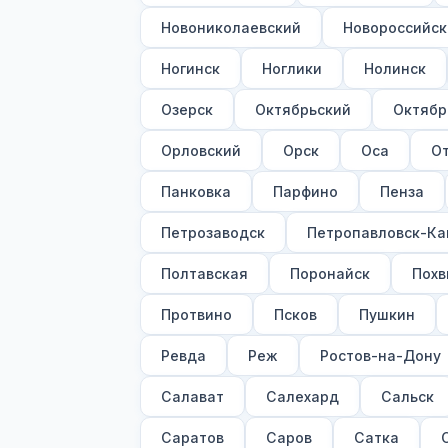
Новониколаевский
Новороссийск
Ногинск
Ноглики
Нолинск
Озерск
Октябрьский
Октябр
Орловский
Орск
Оса
О
Панковка
Парфино
Пенза
Петрозаводск
Петропавловск-Ка
Полтавская
Поронайск
Похв
Протвино
Псков
Пушкин
Ревда
Реж
Ростов-на-Дону
Салават
Салехард
Сальск
Саратов
Саров
Сатка