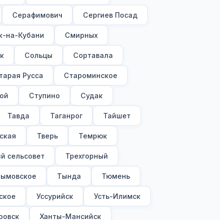
Серафимович
Сергиев Посад
к-на-Кубани
Смирных
к
Сольцы
Сортавала
тарая Русса
Староминское
ой
Ступино
Судак
Тавда
Таганрог
Тайшет
ская
Тверь
Темрюк
й сельсовет
Трехгорный
Тымовское
Тында
Тюмень
ское
Уссурийск
Усть-Илимск
ровск
Ханты-Мансийск