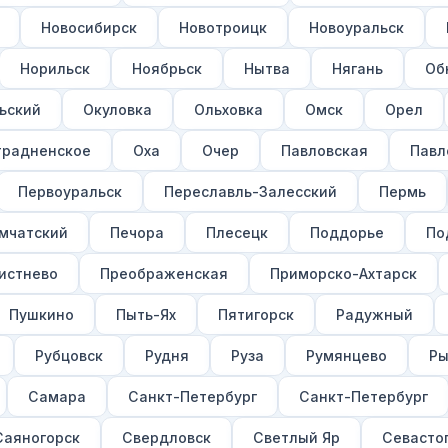
Новосибирск
Новотроицк
Новоуральск
Норильск
Ноябрьск
Нытва
Нягань
Об
ьский
Окуловка
Ольховка
Омск
Орел
традненское
Оха
Очер
Павловская
Павл
Первоуральск
Переславль-Залесский
Пермь
мчатский
Печора
Плесецк
Поддорье
По
истнево
Преображенская
Приморско-Ахтарск
Пушкино
Пыть-Ях
Пятигорск
Радужный
Рубцовск
Рудня
Руза
Румянцево
Ры
Самара
Санкт-Петербург
Санкт-Петербург
Саяногорск
Свердловск
Светлый Яр
Севасто