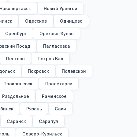
Новочеркасск
Новый Уренгой
нинск
Одесское
Одинцово
Оренбург
Орехово-Зуево
овский Посад
Палласовка
Пестово
Петров Вал
дольск
Покровск
Полевской
Прокопьевск
Пролетарск
Раздольное
Раменское
бинск
Рязань
Саки
Саранск
Сарапул
поль
Северо-Курильск