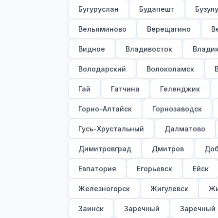
Бугуруслан
Будапешт
Бузул
Вельяминово
Верещагино
В
Видное
Владивосток
Владик
Володарский
Волоколамск
Гай
Гатчина
Геленджик
Горно-Алтайск
Горнозаводск
Гусь-Хрустальный
Далматово
Димитровград
Дмитров
Доб
Евпатория
Егорьевск
Ейск
Железногорск
Жигулевск
Жи
Заинск
Заречный
Заречный