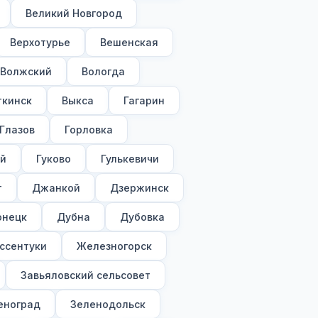
Великий Новгород
Верхотурье
Вешенская
Волжский
Вологда
ткинск
Выкса
Гагарин
Глазов
Горловка
ий
Гуково
Гулькевичи
т
Джанкой
Дзержинск
онецк
Дубна
Дубовка
ссентуки
Железногорск
Завьяловский сельсовет
еноград
Зеленодольск