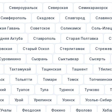
Североуральск
Северская
Семикаракорск
Симферополь
Скадовск
Славгород
Славянс
кая Гавань
Советское
Соликамск
Соль-Илец
дняя Ахтуба
Ставрополь
Старая Полтавка
С
овская
Старый Оскол
Стерлитамак
Стрежев
Суровикино
Сызрань
Сыктывкар
Сысерть
Тахтамукай
Тацинская
Ташкент
Тбилис
ьск
Тольятти
Томари
Томск
Топчихински
кий
Туапсе
Тула
Туринск
Тучково
ск
Урай
Урюпинск
Усинск
Усолье-Сибир
Учалы
Феодосия
Фокино
Фролово
Хаба