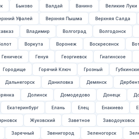
ук
Быково
Валдай
Ванино
Великие Луки
ерхний Уфалей
Верхняя Пышма
Верхняя Салда
авказ
Владимир
Волгоград
Волгодонск
Волот
Воркута
Воронеж
Воскресенск
Во
Геническ
Генуя
Георгиевск
Гиагинское
Городище
Горячий Ключ
Грозный
Губкинск
Дальнегорск
Даниловка
Демянск
Дербен
рянка
Долинск
Домодедово
Донецк
Д
Екатеринбург
Елань
Елец
Енакиево
Е
рновск
Жуковский
Заветное
Заводоуковск
Заречный
Звенигород
Зеленогорск
Зел