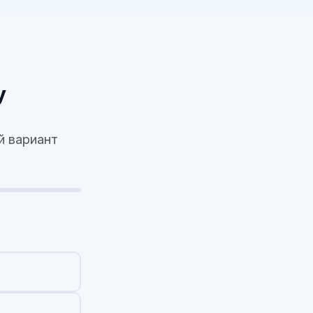
у
й вариант