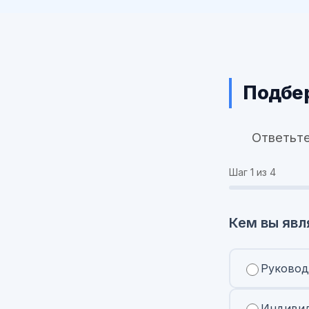
Подбер
Ответьте
Шаг
1
из 4
Кем вы явл
Руковод
Индивид