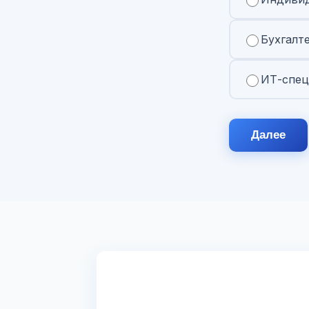
Бухгалт
ИТ-спец
Далее