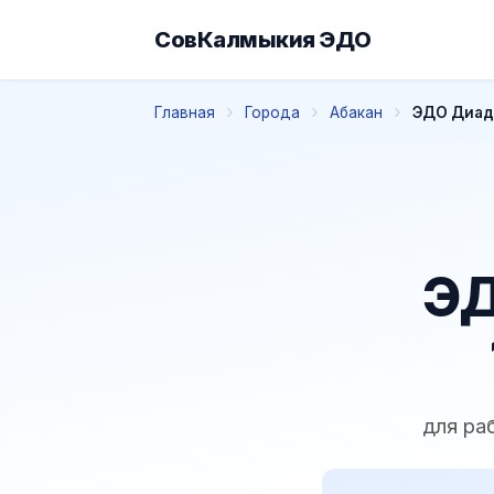
СовКалмыкия ЭДО
Главная
Города
Абакан
ЭДО Диадо
ЭД
для ра