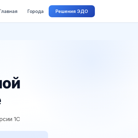
Главная
Города
Решения ЭДО
ной
е
рсии 1С