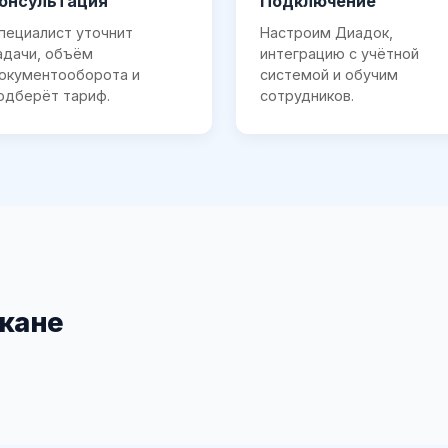
онсультация
Подключение
пециалист уточнит
Настроим Диадок,
адачи, объём
интеграцию с учётной
окументооборота и
системой и обучим
одберёт тариф.
сотрудников.
акане