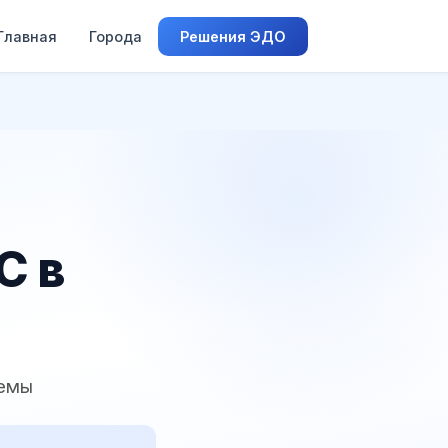
Главная
Города
Решения ЭДО
С в
темы