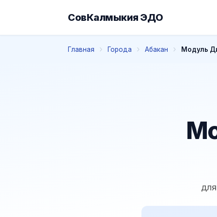
СовКалмыкия ЭДО
Главная
Города
Абакан
Модуль Ди
Мо
для