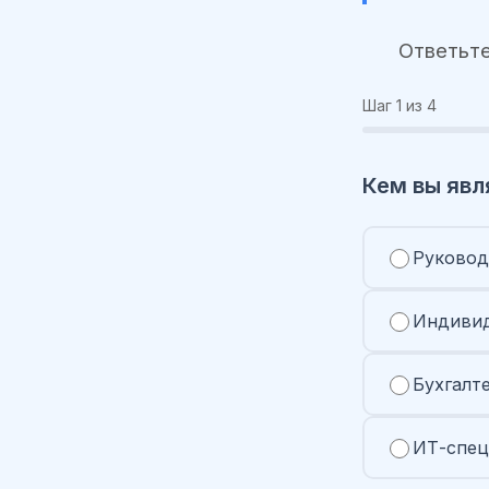
Ответьте
Шаг
1
из 4
Кем вы явл
Руковод
Индивид
Бухгалт
ИТ-спец