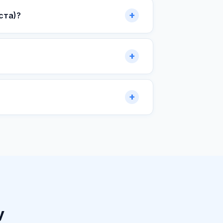
ста)?
у