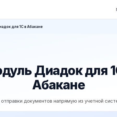
адок для 1С в Абакане
дуль Диадок для 1
Абакане
 отправки документов напрямую из учетной сис