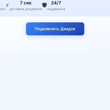
7 сек
24/7
⚡
🛡️
доке
доставка документа
поддержка
Подключить Диадок