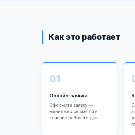
Как это работает
01
Онлайн-заявка
К
Оформите заявку —
С
менеджер свяжется в
з
течение рабочего дня.
д
п