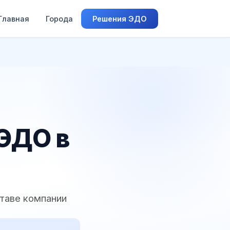
Главная
Города
Решения ЭДО
 ЭДО в
ставе компании