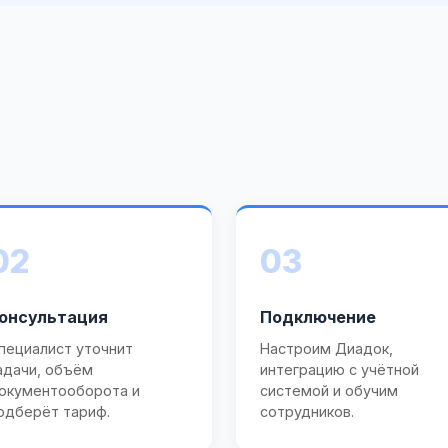
02
03
онсультация
Подключение
пециалист уточнит
Настроим Диадок,
адачи, объём
интеграцию с учётной
окументооборота и
системой и обучим
одберёт тариф.
сотрудников.