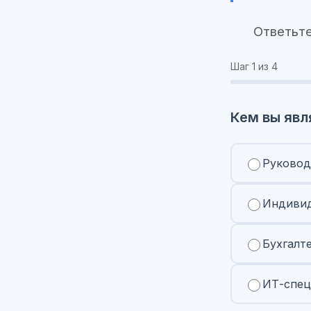
Ответьте
Шаг
1
из 4
Кем вы явл
Руковод
Индивид
Бухгалт
ИТ-спец