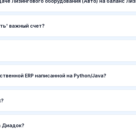
аче Лизингового оборудования (Авто) на баланс Ли
ть' важный счет?
ственной ERP написанной на Python/Java?
х?
а Диадок?