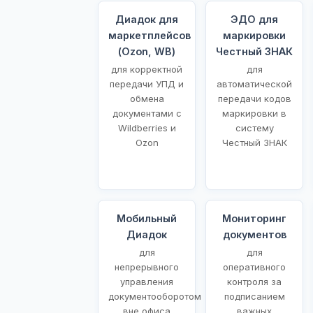
Диадок для
ЭДО для
маркетплейсов
маркировки
(Ozon, WB)
Честный ЗНАК
для корректной
для
передачи УПД и
автоматической
обмена
передачи кодов
документами с
маркировки в
Wildberries и
систему
Ozon
Честный ЗНАК
Мобильный
Мониторинг
Диадок
документов
для
для
непрерывного
оперативного
управления
контроля за
документооборотом
подписанием
вне офиса
важных