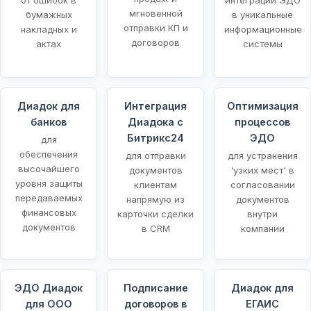
мгновенной
бумажных
в уникальные
отправки КП и
накладных и
информационные
договоров
актах
системы
Диадок для
Интеграция
Оптимизация
банков
Диадока с
процессов
Битрикс24
ЭДО
для
обеспечения
для отправки
для устранения
высочайшего
документов
'узких мест' в
уровня защиты
клиентам
согласовании
передаваемых
напрямую из
документов
финансовых
карточки сделки
внутри
документов
в CRM
компании
ЭДО Диадок
Подписание
Диадок для
для ООО
договоров в
ЕГАИС