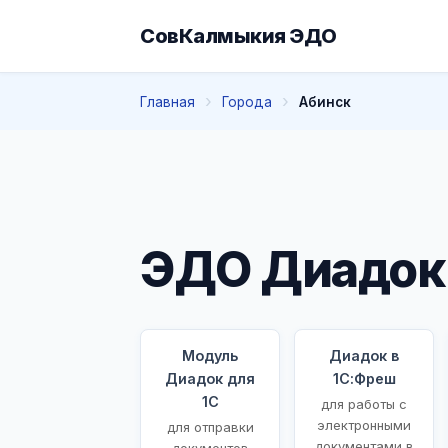
СовКалмыкия ЭДО
Главная
Города
Абинск
ЭДО Диадок 
Модуль
Диадок в
Диадок для
1С:Фреш
1С
для работы с
электронными
для отправки
документами в
документов