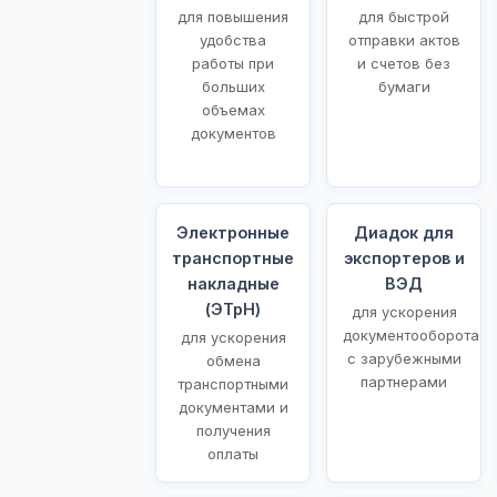
для повышения
для быстрой
удобства
отправки актов
работы при
и счетов без
больших
бумаги
объемах
документов
Электронные
Диадок для
транспортные
экспортеров и
накладные
ВЭД
(ЭТрН)
для ускорения
документооборота
для ускорения
с зарубежными
обмена
партнерами
транспортными
документами и
получения
оплаты