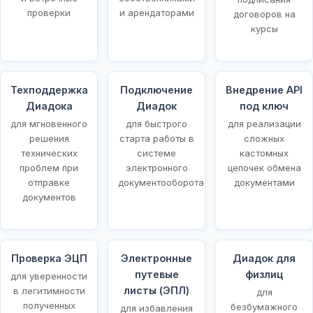
проверки
и арендаторами
договоров на
курсы
Техподдержка
Подключение
Внедрение API
Диадока
Диадок
под ключ
для мгновенного
для быстрого
для реализации
решения
старта работы в
сложных
технических
системе
кастомных
проблем при
электронного
цепочек обмена
отправке
документооборота
документами
документов
Проверка ЭЦП
Электронные
Диадок для
путевые
физлиц
для уверенности
листы (ЭПЛ)
в легитимности
для
полученных
безбумажного
для избавления