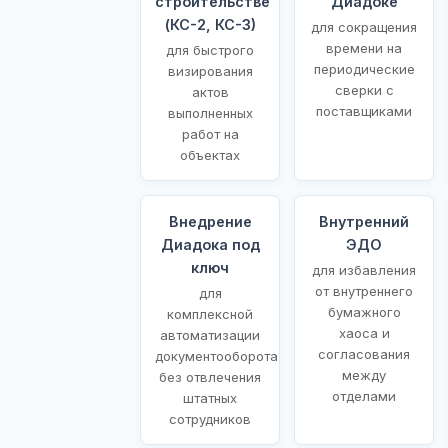
строительстве
Диадоке
(КС-2, КС-3)
для сокращения
времени на
для быстрого
периодические
визирования
сверки с
актов
поставщиками
выполненных
работ на
объектах
Внедрение
Внутренний
Диадока под
ЭДО
ключ
для избавления
от внутреннего
для
бумажного
комплексной
хаоса и
автоматизации
согласования
документооборота
между
без отвлечения
отделами
штатных
сотрудников