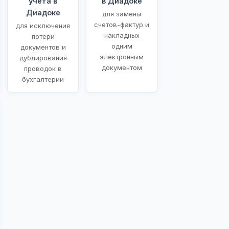
учета в
в Диадоке
Диадоке
для замены
счетов-фактур и
для исключения
накладных
потери
одним
документов и
электронным
дублирования
документом
проводок в
бухгалтерии