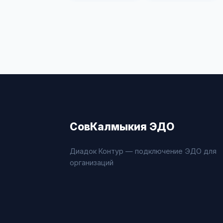
СовКалмыкия ЭДО
Диадок Контур — подключение ЭДО для
организаций