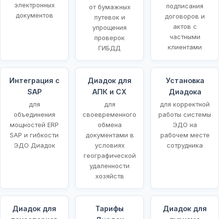
электронных
подписания
от бумажных
документов
договоров и
путевок и
актов с
упрощения
частными
проверок
клиентами
ГИБДД
Интеграция с
Диадок для
Установка
SAP
АПК и СХ
Диадока
для
для
для корректной
объединения
своевременного
работы системы
мощностей ERP
обмена
ЭДО на
SAP и гибкости
документами в
рабочем месте
ЭДО Диадок
условиях
сотрудника
географической
удаленности
хозяйств
Диадок для
Тарифы
Диадок для