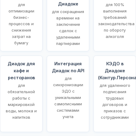
Диадоке
для
для 100%
оптимизации
выполнения
для сокращения
бизнес-
требований
времени на
процессов и
законодательства
заключение
снижения
по обороту
сделок с
затрат на
алкоголя
удаленными
бумагу
партнерами
Диадок для
Интеграция
КЭДО в
кафе и
Диадок по API
Диадоке
ресторанов
(Контур.Персона
для
синхронизации
для
для удаленного
ЭДО с
обязательной
подписания
уникальными
работы с
трудовых
самописными
маркировкой
договоров и
системами
воды, молока и
приказов с
учета
напитков
сотрудниками