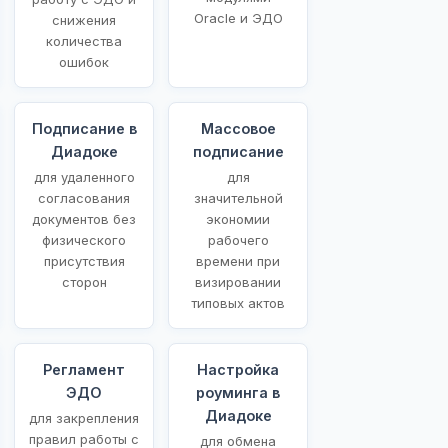
Oracle и ЭДО
снижения
количества
ошибок
Подписание в
Массовое
Диадоке
подписание
для удаленного
для
согласования
значительной
документов без
экономии
физического
рабочего
присутствия
времени при
сторон
визировании
типовых актов
Регламент
Настройка
ЭДО
роуминга в
Диадоке
для закрепления
правил работы с
для обмена