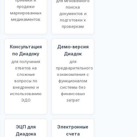
для мгновенного
продажи
поиска
маркированных
документов и
медикаментов
подготовки к
проверкам
Консультация
Демо-версия
по Диадоку
Диадок
для получения
для
ответов на
предварительного
сложные
ознакомления с
вопросы по
функционалом
внедрению и
системы без
использованию
финансовых
ЭДО
затрат
ЭЦП для
Электронные
Диадока
счета