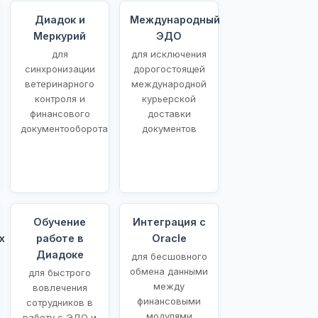
Диадок и
Международный
Меркурий
ЭДО
для
для исключения
синхронизации
дорогостоящей
ветеринарного
международной
контроля и
курьерской
финансового
доставки
документооборота
документов
Обучение
Интеграция с
х
работе в
Oracle
Диадоке
для бесшовного
обмена данными
для быстрого
между
вовлечения
финансовыми
сотрудников в
модулями
работу с ЭДО и