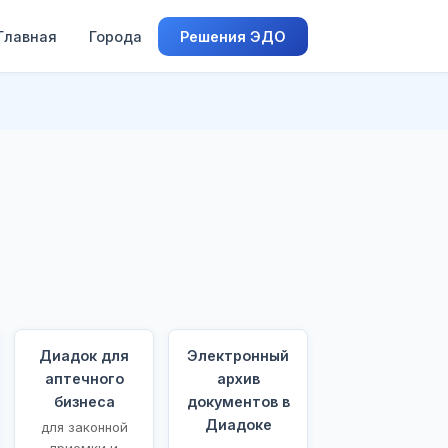
Главная
Города
Решения ЭДО
Диадок для
Электронный
аптечного
архив
бизнеса
документов в
Диадоке
для законной
приемки и