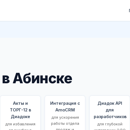
в Абинске
Акты и
Интеграция с
Диадок API
ТОРГ-12 в
AmoCRM
для
Диадоке
разработчиков
для ускорения
работы отдела
для избавления
для глубокой
продаж и
от ошибок в
интеграции ЭДО