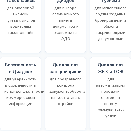
таксопарков
Диадок
туризма
для массовой
для выбора
для мгновенного
выписки
оптимального
подтверждения
путевых листов
пакета
бронирований и
водителям
документов и
обмена
такси онлайн
экономии на
закрывающими
ЭДО
документами
Безопасность
Диадок для
Диадок для
в Диадоке
застройщиков
ЖКХ и ТСЖ
для уверенности
для прозрачного
для
в сохранности и
контроля
автоматизации
конфиденциальности
документооборота
передачи
коммерческой
на всех этапах
счетов на
информации
стройки
оплату
коммунальных
услуг