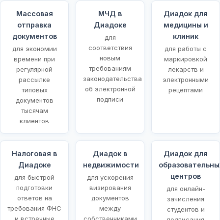
Массовая
МЧД в
Диадок для
отправка
Диадоке
медицины и
документов
клиник
для
соответствия
для экономии
для работы с
новым
времени при
маркировкой
требованиям
регулярной
лекарств и
законодательства
рассылке
электронными
об электронной
типовых
рецептами
подписи
документов
тысячам
клиентов
Налоговая в
Диадок в
Диадок для
Диадоке
недвижимости
образовательны
центров
для быстрой
для ускорения
подготовки
визирования
для онлайн-
ответов на
документов
зачисления
требования ФНС
между
студентов и
и встречные
собственниками
подписания