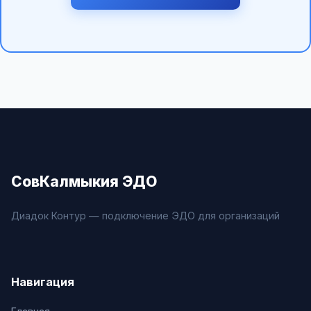
СовКалмыкия ЭДО
Диадок Контур — подключение ЭДО для организаций
Навигация