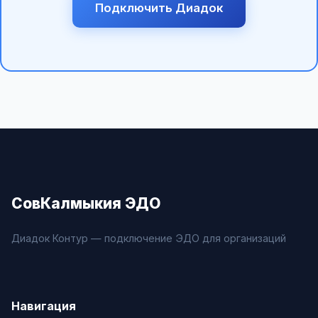
Подключить Диадок
СовКалмыкия ЭДО
Диадок Контур — подключение ЭДО для организаций
Навигация