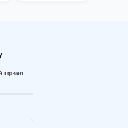
у
й вариант