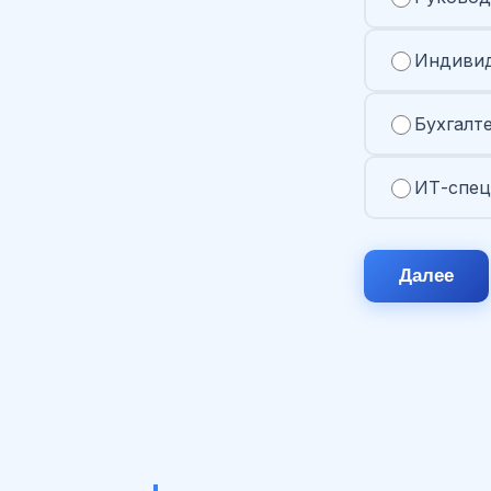
Индивид
Бухгалт
ИТ-спец
Далее