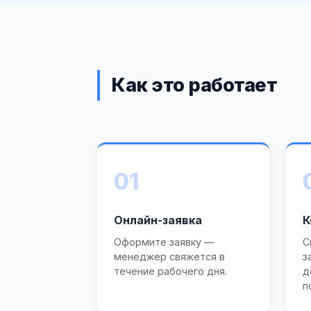
Как это работает
01
Онлайн-заявка
К
Оформите заявку —
С
менеджер свяжется в
з
течение рабочего дня.
д
п