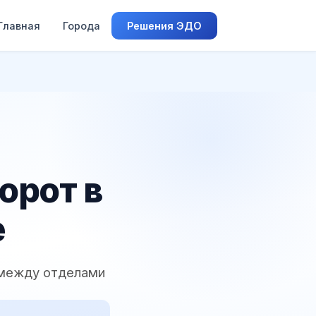
Главная
Города
Решения ЭДО
орот в
е
 между отделами