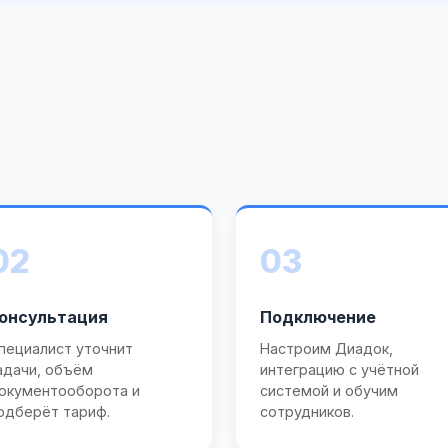
02
03
онсультация
Подключение
пециалист уточнит
Настроим Диадок,
адачи, объём
интеграцию с учётной
окументооборота и
системой и обучим
одберёт тариф.
сотрудников.