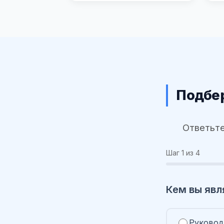
Подбер
Ответьте
Шаг
1
из 4
Кем вы явл
Руковод