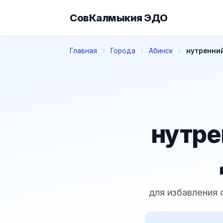
СовКалмыкия ЭДО
Главная
Города
Абинск
нутренний
нутре
для избавления