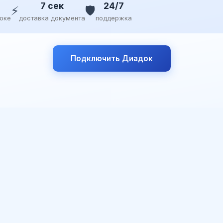
7 сек
24/7
⚡
🛡️
доке
доставка документа
поддержка
Подключить Диадок